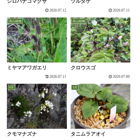
シロバナコマクサ
ツルタケ
2026.07.12
2026.07.11
高山植物
高山植物
ミヤマアワガエリ
クロウスゴ
2026.07.11
2026.07.09
6月
3月
クモマナズナ
タニムラアオイ