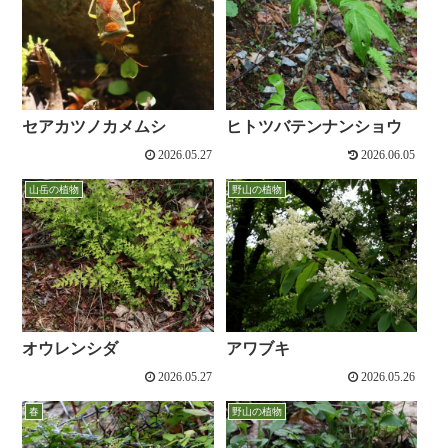
セアカツノカメムシ
ヒトツバテンナンショウ
2026.05.27
2026.06.05
山岳の植物
野山の植物
オウレンシダ
アワブキ
2026.05.27
2026.05.26
春
野山の植物