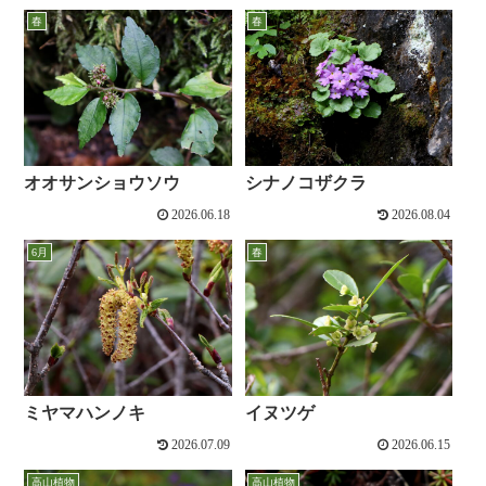
春
春
オオサンショウソウ
シナノコザクラ
2026.06.18
2026.08.04
6月
春
ミヤマハンノキ
イヌツゲ
2026.07.09
2026.06.15
高山植物
高山植物