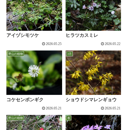
アイヅシモツケ
ヒラツカスミレ
2026.05.25
2026.05.22
野山の植物
3月
コケセンボンギク
ショウドシマレンギョウ
2026.05.21
2026.05.21
野山の植物
春