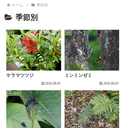
ホーム
季節別
季節別
3月
8月
ケラマツツジ
ミンミンゼミ
2026.08.05
2026.08.05
高山植物
3月