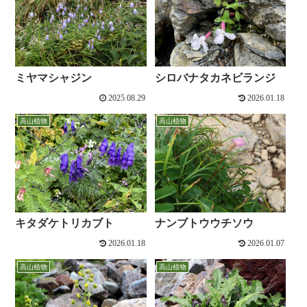
ミヤマシャジン
シロバナタカネビランジ
2025.08.29
2026.01.18
高山植物
高山植物
キタダケトリカブト
ナンブトウウチソウ
2026.01.18
2026.01.07
高山植物
高山植物