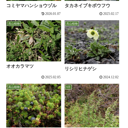
コミヤマハンショウヅル
タカネイブキボウフウ
2026.01.07
2025.02.17
高山植物
高山植物
オオカラマツ
リシリヒナゲシ
2025.02.05
2024.12.02
高山植物
9月