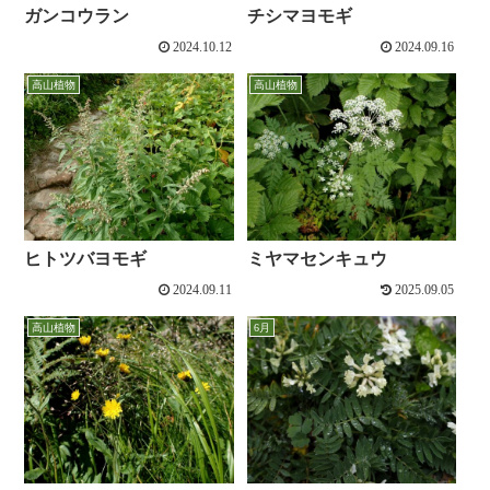
ガンコウラン
チシマヨモギ
2024.10.12
2024.09.16
高山植物
高山植物
ヒトツバヨモギ
ミヤマセンキュウ
2024.09.11
2025.09.05
高山植物
6月