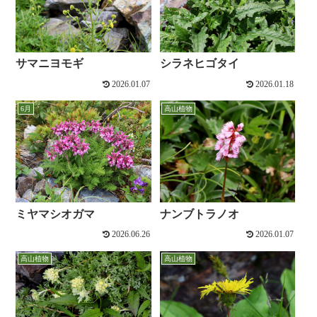
サマニヨモギ
シラネヒゴタイ
2026.01.07
2026.01.18
6月
高山植物
ミヤマシオガマ
ナンブトラノオ
2026.06.26
2026.01.07
高山植物
高山植物