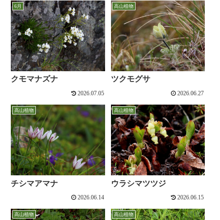
6月
高山植物
クモマナズナ
ツクモグサ
2026.07.05
2026.06.27
高山植物
高山植物
チシマアマナ
ウラシマツツジ
2026.06.14
2026.06.15
高山植物
高山植物