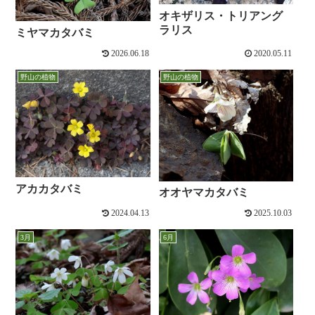
オキザリス・トリアング
ラリス
ミヤマカタバミ
2026.06.18
2020.05.11
野山の植物
野山の植物
アカカタバミ
オオヤマカタバミ
2024.04.13
2025.10.03
3月
6月