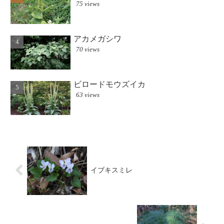
75 views
アカメガシワ
70 views
ビロードモウズイカ
63 views
イブキスミレ