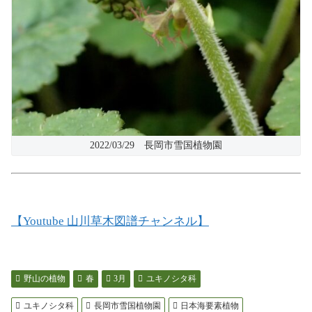
2022/03/29 長岡市雪国植物園
【Youtube 山川草木図譜チャンネル】
野山の植物
春
3月
ユキノシタ科
ユキノシタ科
長岡市雪国植物園
日本海要素植物