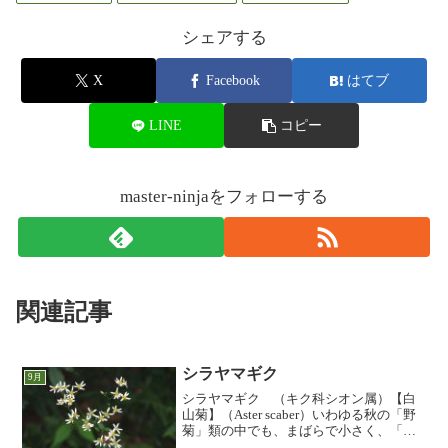
シェアする
X
Facebook
はてブ
LINE
コピー
master-ninjaをフォローする
関連記事
シラヤマギク
9月
シラヤマギク （キク科シオン属）【白
山菊】（Aster scaber）いわゆる秋の「野
菊」類の中でも、まばらで小さく、「貧
相」といえば貧相ですが、林縁の薄暗い