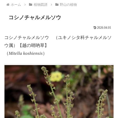
ホーム
植物図譜
野山の植物
コシノチャルメルソウ
2026.04.01
コシノチャルメルソウ （ユキノシタ科チャルメルソ
ウ属）【越の哨吶草】
（
Mitella koshiensis
）