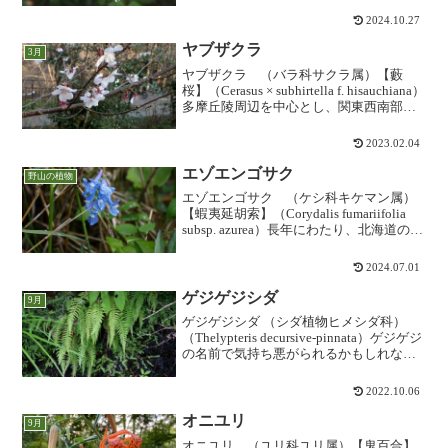
中に浮かび上がる不思議な存在感。花は
2024.10.27
小さいですが株はときに背丈を越えるほ
ど大きく茂...
ヤブザクラ
3月
ヤブザクラ （バラ科サクラ属）【藪
桜】（Cerasus × subhirtella f. hisauchiana）
多摩丘陵周辺を中心とし、関東西南部の
丘陵地に局所分布する桜です。「マメザ
クラ」と「エドヒガン」の自然交雑種と
2023.02.04
推定されていて、3...
エゾエンゴサク
野山の植物
エゾエンゴサク （ケシ科キケマン属）
【蝦夷延胡索】（Corydalis fumariifolia
subsp. azurea）長年にわたり、北海道の
「エゾエンゴサク」と、本州の東北や北
陸に分布するものは同種とみなされてき
2024.07.01
ました。しかし、20...
ゲジゲジシダ
9月
ゲジゲジシダ （シダ植物ヒメシダ科）
（Thelypteris decursive-pinnata）ゲジゲジ
の名前で気持ち悪がられるかもしれない
が、実際にはすっきりした姿の明るい印
象の羊歯です。土手や畦、石垣など斜面
2022.10.06
に垂れ下がるように生えるこ...
オニユリ
9月
オニユリ （ユリ科ユリ属）【鬼百合】