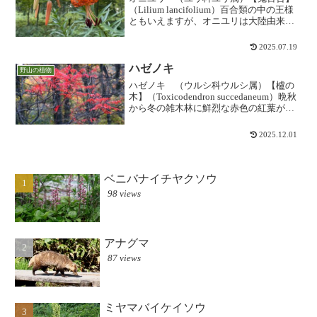
（Lilium lancifolium）百合類の中の王様
ともいえますが、オニユリは大陸由来の
種類らしくアクの強さに好みが別れるか
もしれません。やはり、日本特産の「ヤ
2025.07.19
マユリ」に軍配が上がるかもしれませ
ん。し...
ハゼノキ
野山の植物
ハゼノキ （ウルシ科ウルシ属）【櫨の
木】（Toxicodendron succedaneum）晩秋
から冬の雑木林に鮮烈な赤色の紅葉が目
立ちます。関東地方南部以西に自生しま
すが、かつて木蝋を採取するために栽培
2025.12.01
されていたものの野生化が多いといわ...
ベニバナイチヤクソウ
98 views
アナグマ
87 views
ミヤマバイケイソウ