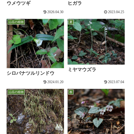
ウメウツギ
ヒガラ
2026.04.30
2023.04.25
山岳の植物
夏
ミヤマウズラ
シロバナツルリンドウ
2024.01.20
2023.07.04
山岳の植物
春