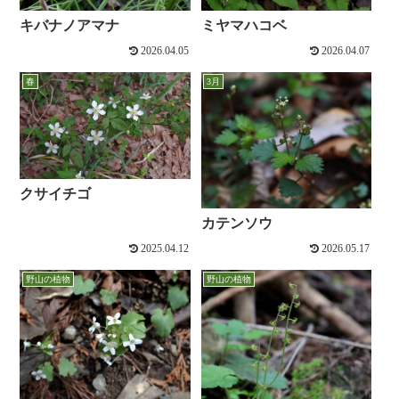
キバナノアマナ
ミヤマハコベ
2026.04.05
2026.04.07
春
3月
クサイチゴ
カテンソウ
2025.04.12
2026.05.17
野山の植物
野山の植物