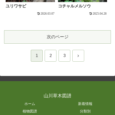
ユリワサビ
コチャルメルソウ
2026.03.07
2025.04.28
次のページ
次
1
2
3
へ
山川草木図譜
ホーム
新着情報
植物図譜
分類別