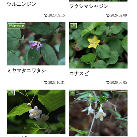
ツルニンジン
フクシマシャジン
2023.09.15
2026.02.09
野山の植物
6月
ミヤマタニワタシ
コナスビ
2023.10.31
2020.06.05
6月
春