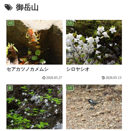
御岳山
4月
3月
セアカツノカメムシ
シロヤシオ
2026.05.27
2026.05.13
春
4月