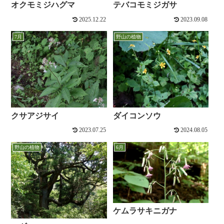
オクモミジハグマ
テバコモミジガサ
2025.12.22
2023.09.08
7月
野山の植物
クサアジサイ
ダイコンソウ
2023.07.25
2024.08.05
野山の植物
6月
ケムラサキニガナ