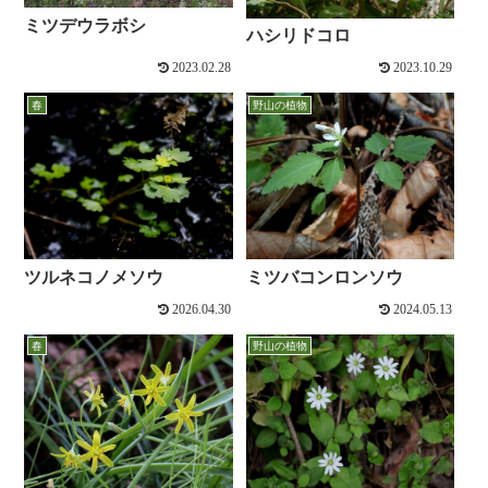
ミツデウラボシ
ハシリドコロ
2023.02.28
2023.10.29
春
野山の植物
ツルネコノメソウ
ミツバコンロンソウ
2026.04.30
2024.05.13
春
野山の植物