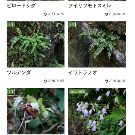
ビロードシダ
フイリフモトスミレ
2023.04.25
2026.04.30
3月
6月
ツルデンダ
イワトラノオ
2026.06.05
2026.04.30
9月
山岳の植物