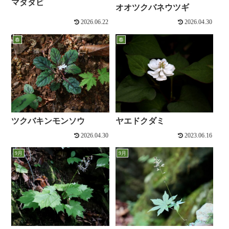
マタタビ
オオツクバネウツギ
2026.06.22
2026.04.30
春
春
ツクバキンモンソウ
ヤエドクダミ
2026.04.30
2023.06.16
9月
9月