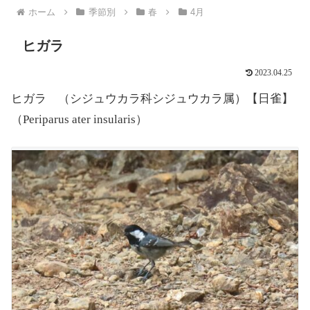
ホーム
季節別
春
4月
ヒガラ
2023.04.25
ヒガラ （シジュウカラ科シジュウカラ属）【日雀】
（Periparus ater insularis）