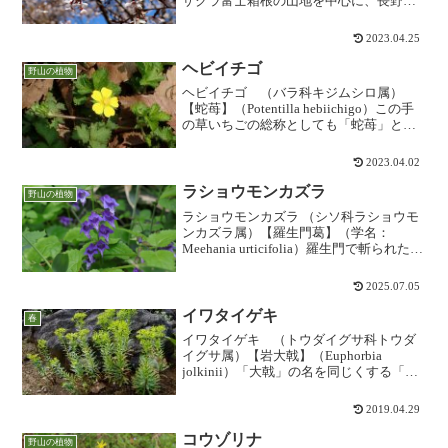
ザクラ富士箱根の山地を中心に、長野、
神奈川の一部も含めた、いわゆる「フォ
ッサマグナ要素」の分布域をもつ桜で
2023.04.25
す。白から淡紅色の花は葉が出...
ヘビイチゴ
野山の植物
ヘビイチゴ （バラ科キジムシロ属）
【蛇苺】（Potentilla hebiichigo）この手
の草いちごの総称としても「蛇苺」と呼
ばれますが、蛇の出そうな草薮に生る苺
という意味でしょう。その名のせいもあ
2023.04.02
り、子供の頃には「毒いちご」とも呼ば
れ...
ラショウモンカズラ
野山の植物
ラショウモンカズラ （シソ科ラショウモ
ンカズラ属）【羅生門葛】（学名：
Meehania urticifolia）羅生門で斬られた鬼
の腕に見立てたという名前の由来です
が、どうもあまり理解できません。です
2025.07.05
が、花の拡大を見てみると、鬼の腕だけ
あ...
イワタイゲキ
春
イワタイゲキ （トウダイグサ科トウダ
イグサ属）【岩大戟】（Euphorbia
jolkinii）「大戟」の名を同じくする「オ
ゼタイゲキ」や「ノウルシ」の仲間です
が、こちらは関東以西の海岸に生える種
2019.04.29
類です。海岸性らしく葉が厚手な感じで
す。トウ...
コウゾリナ
野山の植物