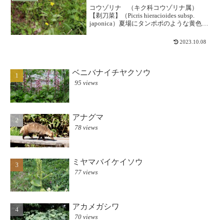
コウゾリナ （キク科コウゾリナ属）
【剃刀菜】（Picris hieracioides subsp.
japonica）夏場にタンポポのような黄色い
頭花をつけ、葉は細長いヘラ型で波状の
鋸歯があります。全国の山野や草原に立
2023.10.08
ち上がって伸び、全体に...
ベニバナイチヤクソウ
95 views
アナグマ
78 views
ミヤマバイケイソウ
77 views
アカメガシワ
70 views