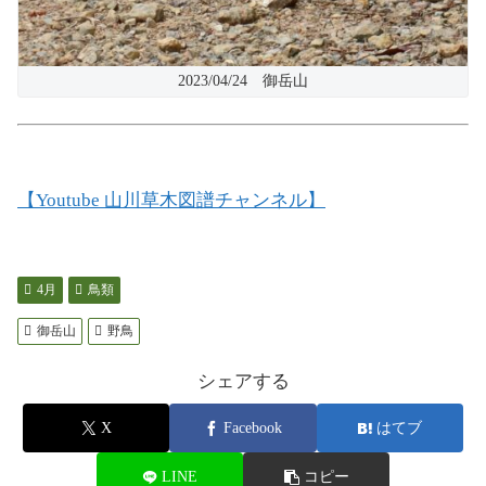
2023/04/24 御岳山
【Youtube 山川草木図譜チャンネル】
4月
鳥類
御岳山
野鳥
シェアする
X
Facebook
はてブ
LINE
コピー