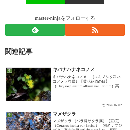
master-ninjaをフォローする
関連記事
キバナハナネコノメ
春
キバナハナネコノメ （ユキノシタ科ネ
コノメソウ属）【黄花花猫の目】
（Chrysosplenium album var. flavum）高尾
山で人気の「ハナネコノメ」は、近畿以
西に分布する「シロバナネコノメソウ」
の変種ですが、いわば兄弟分の変...
2026.07.02
マメザクラ
春
マメザクラ （バラ科サクラ属）【豆桜】
（Cerasus incisa var. incisa） 別名：フジ