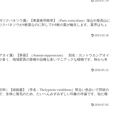
2024.07.19
ネソウ属）【車葉衝羽根草】（Paris verticillata）深山や亜高山に
クバネソウが4枚葉なのに対して6-8枚の葉が輪生します。葉序はちょ
2023.02.16
属）【寒葵】（Asarum nipponicum） 別名：カントウカンアオイ
が多く、地域変異の亜種や品種も多いマニアックな植物です。秋から冬
2026.05.12
姫蕨】（学名：Thelypteris viridifrons）明るい色合いで羽状の
で、全体に無毛のため、たいへんみずみずしい印象の羊歯です。似た種
2019.07.05