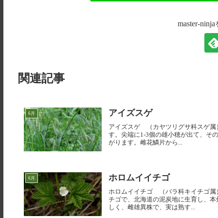
master-n
関連記事
アイズスゲ
6月
アイズスゲ （カヤツリグサ科スゲ属）【会
す。尖端に1-3個の雄小穂が出て、
がります。雌花鱗片から...
ホロムイイチゴ
6月
ホロムイイチゴ （バラ科キイチゴ属）【幌
チゴで、北海道の泥炭地に生育し、本
しく、雌雄異株で、実は熟す...