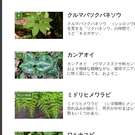
クルマバツクバネソウ
春
クルマバツクバネソウ （シュロソウ科ツクバ
生育する「ツクバネソウ」の仲間で、ツ
うど「キヌガサソ...
カンアオイ
3月
カンアオイ （ウマノスズクサ科カンアオイ
およそ地味な植物ながら、栽培マニア
に咲く花にしても、およそこ...
ミドリヒメワラビ
野山の植物
ミドリヒメワラビ （シダ植物ヒメシダ科）【緑
切れ込みが細かく、羽片がややまばら
類もいくつかあり...