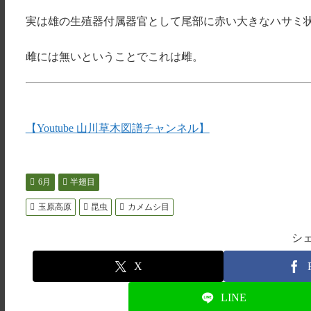
実は雄の生殖器付属器官として尾部に赤い大きなハサミ
雌には無いということでこれは雌。
【Youtube 山川草木図譜チャンネル】
6月
半翅目
玉原高原
昆虫
カメムシ目
シ
X
LINE