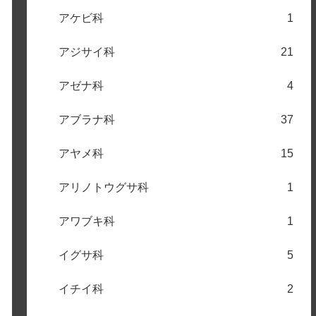
アケビ科
1
アジサイ科
21
アゼナ科
4
アブラナ科
37
アヤメ科
15
アリノトウグサ科
1
アワブキ科
1
イグサ科
5
イチイ科
2