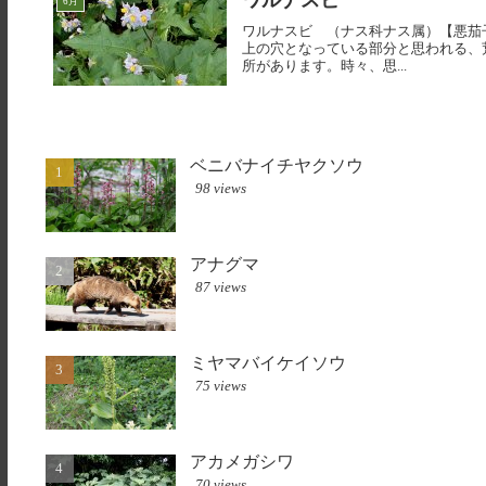
ワルナスビ
6月
ワルナスビ （ナス科ナス属）【悪茄子】（
上の穴となっている部分と思われる、
所があります。時々、思...
ベニバナイチヤクソウ
98 views
アナグマ
87 views
ミヤマバイケイソウ
75 views
アカメガシワ
70 views