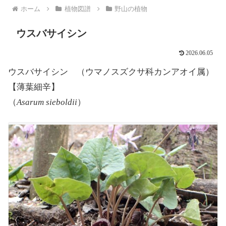
ホーム
植物図譜
野山の植物
ウスバサイシン
2026.06.05
ウスバサイシン （ウマノスズクサ科カンアオイ属）
【薄葉細辛】
（
Asarum sieboldii
）