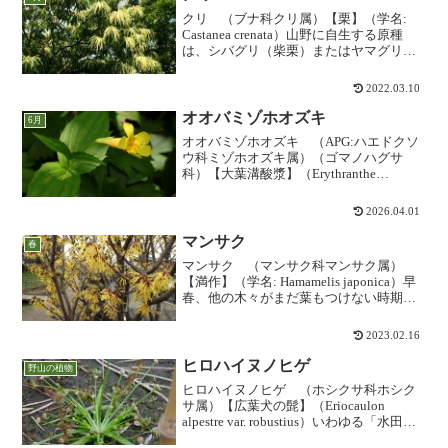
クリ （ブナ科クリ属）【栗】（学名:
Castanea crenata）山野に自生する原種
は、シバグリ（柴栗）またはヤマグリ
（山栗）と呼ばれます。畑で実を採るも
のはもちろん栽培品種ですが、多摩地方
2022.03.10
にはあちこちに栗林が残っています。独
特の匂い...
オオバミゾホオズキ
6月
オオバミゾホオズキ （APG:ハエドクソ
ウ科ミゾホオズキ属）（ゴマノハグサ
科）【大葉溝酸漿】（Erythranthe
sessilifolia）野山や低山でみる「ミゾホオ
ズキ」よりも大きく派手な花をつける高
2026.04.01
山植物。本州の中部以北の日本海側か...
マンサク
春
マンサク （マンサク科マンサク属）
【満作】（学名: Hamamelis japonica）早
春、他の木々がまだ葉もつけない時期に
「まず咲く」という花です。ねじれたテ
ープ状のユニークな花弁は他にない形
2023.02.16
で、本州中部太平洋側以西から九州にか
けての...
ヒロハイヌノヒゲ
野山の植物
ヒロハイヌノヒゲ （ホシクサ科ホシク
サ属）【広葉犬の髭】（Eriocaulon
alpestre var. robustius）いわゆる「水田雑
草」の普通種ですが、農薬や除草剤を使