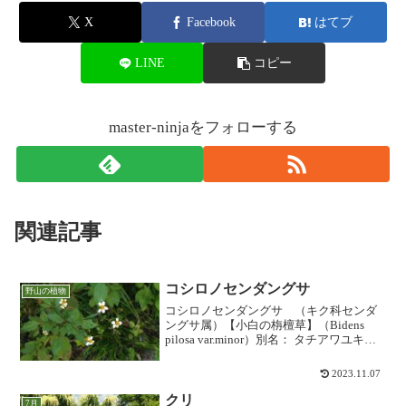
X
Facebook
はてブ
LINE
コピー
master-ninjaをフォローする
関連記事
コシロノセンダングサ
野山の植物
コシロノセンダングサ （キク科センダ
ングサ属）【小白の栴檀草】（Bidens
pilosa var.minor）別名： タチアワユキセ
ンダングサ、シロバナセンダングサ、シ
ロノセンダングサ「コセンダングサ」の
2023.11.07
変種という位置づけで、幕末ごろに入...
クリ
7月