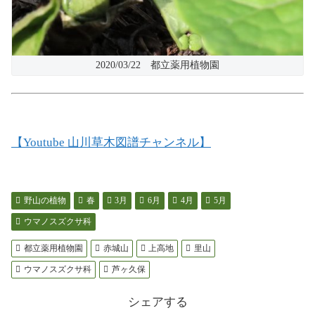
2020/03/22 都立薬用植物園
【Youtube 山川草木図譜チャンネル】
野山の植物
春
3月
6月
4月
5月
ウマノスズクサ科
都立薬用植物園
赤城山
上高地
里山
ウマノスズクサ科
芦ヶ久保
シェアする