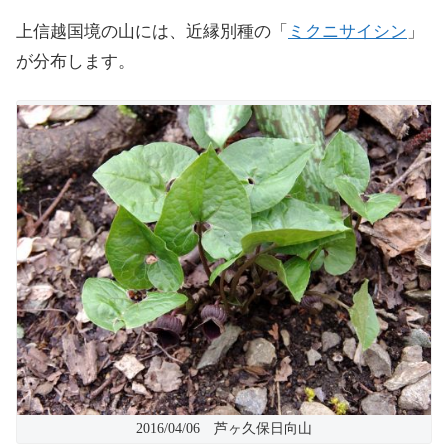
上信越国境の山には、近縁別種の「
ミクニサイシン
」
が分布します。
2016/04/06 芦ヶ久保日向山