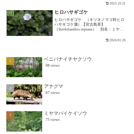
う田ではほとんど見られず、今や珍しい
2023.10.31
植物となっているようです...
ヒロハサギゴケ
6月
ヒロハサギゴケ （キツネノマゴ科ヒロ
ハサギゴケ属）【宮古島草】
（Strobilanthes reptans） 別名：ミヤコ
ジマソウ, ヒメスズムシソウニューギニア
以北の太平洋諸島に分布し、日本では宮
2024.01.20
古島群島の数カ所にしか確認されない希
少種で...
ベニバナイチヤクソウ
98 views
アナグマ
87 views
ミヤマバイケイソウ
75 views