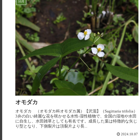
10月
オモダカ
オモダカ （オモダカ科オモダカ属）【沢瀉】（Sagittaria trifolia）
3弁の白い綺麗な花を咲かせる水性-湿性植物で、全国の湿地や水田
に自生し、水田雑草としても有名です。成長した葉は特徴的な矢じ
り型となり、下側裂片は頂裂片より長...
2024.10.07