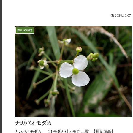
2024.10.07
野山の植物
ナガバオモダカ
ナガバオモダカ （オモダカ科オモダカ属）【長葉面高】