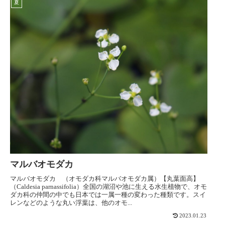
夏
マルバオモダカ
マルバオモダカ （オモダカ科マルバオモダカ属）【丸葉面高】
（Caldesia parnassifolia）全国の湖沼や池に生える水生植物で、オモ
ダカ科の仲間の中でも日本では一属一種の変わった種類です。スイ
レンなどのような丸い浮葉は、他のオモ...
2023.01.23