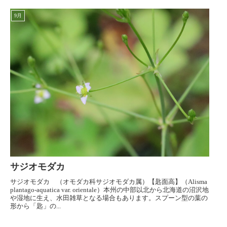
9月
サジオモダカ
サジオモダカ （オモダカ科サジオモダカ属）【匙面高】（Alisma
plantago-aquatica var. orientale）本州の中部以北から北海道の沼沢地
や湿地に生え、水田雑草となる場合もあります。スプーン型の葉の
形から「匙」の...