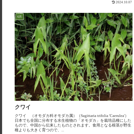
2024.10.07
6月
クワイ
クワイ （オモダカ科オモダカ属）（Sagittaria trifolia 'Caerulea'）
日本でも全国に分布する水生植物の「オモダカ」を栽培品種にした
もので、中国から伝来したものとされます。食用となる根茎が野生
種よりも大きく育つので、...