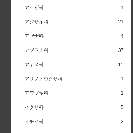
アケビ科
1
アジサイ科
21
アゼナ科
4
アブラナ科
37
アヤメ科
15
アリノトウグサ科
1
アワブキ科
1
イグサ科
5
イチイ科
2