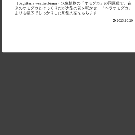
（Sagittaria weatherbiana）水生植物の「オモダカ」の同属種で、在
来のオモダカとそっくりだが大型の花を咲かせ、「ヘラオモダカ」
よりも幅広でしっかりした船型の葉をもちます...
2023.10.20