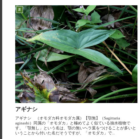
夏
アギナシ
アギナシ （オモダカ科オモダカ属）【顎無】（Sagittaria
aginashi）同属の「オモダカ」と極めてよく似ている抽水植物で
す。「顎無し」という名は、顎の無いヘラ葉をつけることが多いと
いうことから付いた名だそうですが、「オモダカ」で...