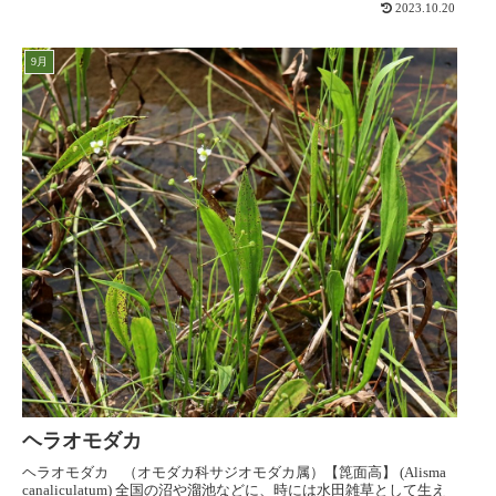
2023.10.20
9月
ヘラオモダカ
ヘラオモダカ （オモダカ科サジオモダカ属）【箆面高】 (Alisma
canaliculatum) 全国の沼や溜池などに、時には水田雑草として生え