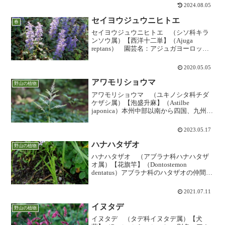
で、山地の林下や沢沿いに咲きます。実
2024.08.05
際はバラ科で、よく見ればキジムシロ類
にやや似てい...
セイヨウジュウニヒトエ
春
セイヨウジュウニヒトエ （シソ科キラ
ンソウ属）【西洋十二単】（Ajuga
reptans） 園芸名：アジュガヨーロッパ
原産の「ジュウニヒトエジュウニヒト
エ」です。日本の「ジュウニヒトエジュ
2020.05.05
ウニヒトエ」よりも濃く鮮やかな紫色で
人気があります。...
アワモリショウマ
野山の植物
アワモリショウマ （ユキノシタ科チダ
ケザシ属）【泡盛升麻】（Astilbe
japonica）本州中部以南から四国、九州に
分布しますが、庭園などに植えられるこ
とも多い種類です。葉は硬質な感じの3出
2023.05.17
複葉で、楕円形で尖った鋸歯があり、茎
には腺毛...
ハナハタザオ
野山の植物
ハナハタザオ （アブラナ科ハナハタザ
オ属）【花旗竿】（Dontostemon
dentatus）アブラナ科のハタザオの仲間で
はたいへん珍しい、ピンク色の花を咲か
せる希少種です。茨城県の国営ひたち海
2021.07.11
浜公園で海岸砂丘に保護されたものが有
名ですが...
イヌタデ
野山の植物
イヌタデ （タデ科イヌタデ属）【犬