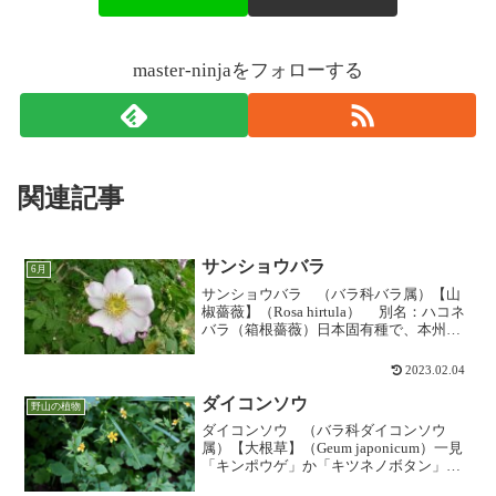
master-ninjaをフォローする
関連記事
サンショウバラ
6月
サンショウバラ （バラ科バラ属）【山
椒薔薇】（Rosa hirtula） 別名：ハコネ
バラ（箱根薔薇）日本固有種で、本州の
神奈川県、山梨県および静岡県にまたが
る富士箱根地区に分布が限られ、いわゆ
2023.02.04
る「フォッサマグナ植物」の一種と言わ
れる。山...
ダイコンソウ
野山の植物
ダイコンソウ （バラ科ダイコンソウ
属）【大根草】（Geum japonicum）一見
「キンポウゲ」か「キツネノボタン」に
似た雰囲気に長く立ち上がった黄色い花