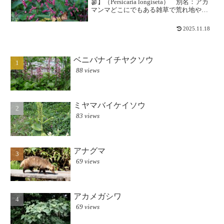
蓼】（Persicaria longiseta） 別名：アカ
マンマどこにでもある雑草で荒れ地や湿
地などに群生しますが、けっこう標高の
高いところの草地にも見られます。托葉
2025.11.18
鞘の縁に長毛があるのが特徴で、葉には
黒...
ベニバナイチヤクソウ
88 views
ミヤマバイケイソウ
83 views
アナグマ
69 views
アカメガシワ
69 views