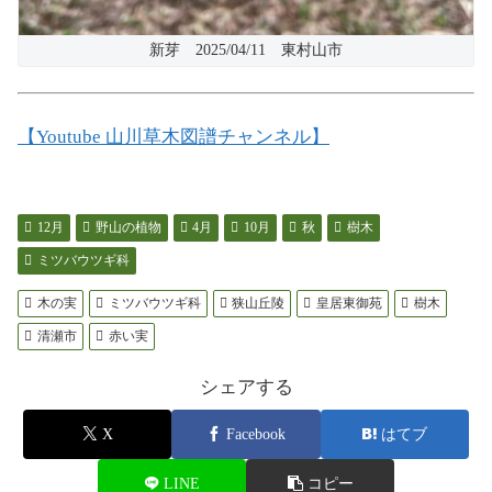
新芽 2025/04/11 東村山市
【Youtube 山川草木図譜チャンネル】
12月
野山の植物
4月
10月
秋
樹木
ミツバウツギ科
木の実
ミツバウツギ科
狭山丘陵
皇居東御苑
樹木
清瀬市
赤い実
シェアする
X
Facebook
はてブ
LINE
コピー