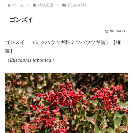
ホーム
植物図譜
野山の植物
ゴンズイ
2025.04.11
ゴンズイ （ミツバウツギ科ミツバウツギ属）【権
萃】
（
Euscaphis japonica）