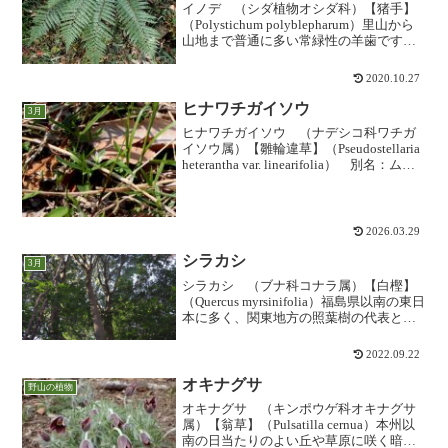
イノデ （シダ植物オシダ科）【猪手】
（Polystichum polyblepharum）里山から
山地まで普通に多い常緑性の羊歯です。
杉林の中などに、見事に放射状に生えて
いる様子がよく見られます。しかし、変
2020.10.27
種とされるものや雑種がかなり多く、...
ヒナワチガイソウ
3月
ヒナワチガイソウ （ナデシコ科ワチガ
イソウ属）【雛輪違草】（Pseudostellaria
heterantha var. linearifolia） 別名：ムサ
シワチガイソウ山地の落葉広葉樹林内や
林縁に生育する「ワチガイソウ」の仲間
ですが...
2026.03.29
シラカシ
3月
シラカシ （ブナ科コナラ属）【白樫】
（Quercus myrsinifolia）福島県以南の東日
本に多く、関東地方の照葉樹の代表とも
いえる樹種です。公園や庭木にも多く使
われるので東京近辺では一番眼にする樫
2022.09.22
の木。類似の「アラカシ」に比べて幹の...
オキナグサ
野山の植物
オキナグサ （キンポウゲ科オキナグサ
属）【翁草】（Pulsatilla cernua）本州以
南の日当たりのよい丘や草原に咲く暗赤