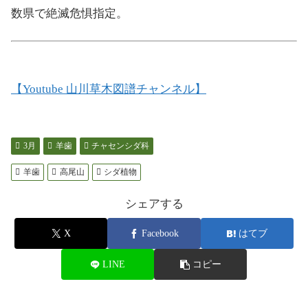
数県で絶滅危惧指定。
【Youtube 山川草木図譜チャンネル】
3月
羊歯
チャセンシダ科
羊歯
高尾山
シダ植物
シェアする
X
Facebook
はてブ
LINE
コピー