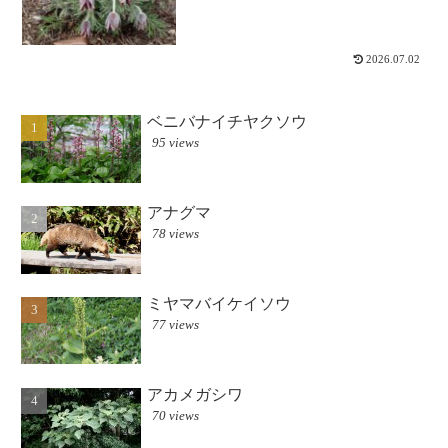
紫色の花。うつむき加減に咲き始める風
情と色がちょっとクロユリを思わせると
ころもありますが、実際にはもっと曲線
的で...
2026.07.02
ベニバナイチヤクソウ
95 views
アナグマ
78 views
ミヤマバイケイソウ
77 views
アカメガシワ
70 views