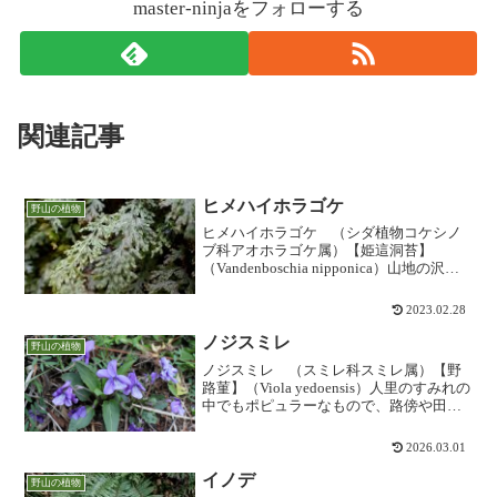
master-ninjaをフォローする
関連記事
ヒメハイホラゴケ
野山の植物
ヒメハイホラゴケ （シダ植物コケシノ
ブ科アオホラゴケ属）【姫這洞苔】
（Vandenboschia nipponica）山地の沢の
岩壁などに着生する常緑のシダで、苔の
ように細かい葉が立体的に重なり合いま
2023.02.28
す。水流が多ければ飛沫がかかるような
岩陰...
ノジスミレ
野山の植物
ノジスミレ （スミレ科スミレ属）【野
路菫】（Viola yedoensis）人里のすみれの
中でもポピュラーなもので、路傍や田畑
や土手などに生える無茎型のスミレ。深
い山の中などには見られません。「スミ
2026.03.01
レ」によく似ていますが、葉がもっと剣
型で平...
イノデ
野山の植物