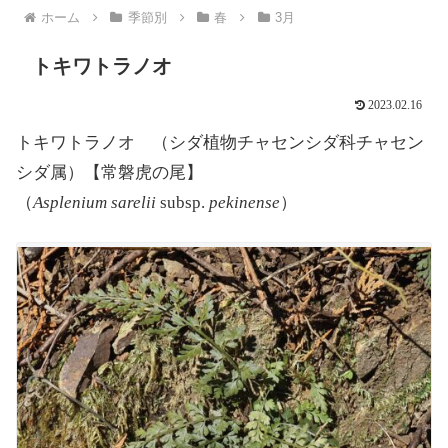
ホーム
季節別
春
3月
トキワトラノオ
2023.02.16
トキワトラノオ （シダ植物チャセンシダ科チャセン
シダ属）【常磐虎の尾】
（
Asplenium sarelii
subsp.
pekinense
）