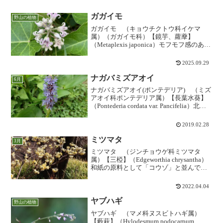
ガガイモ
野山の植物
ガガイモ （キョウチクトウ科イケマ
属）（ガガイモ科）【鏡芋、蘿藦】
（Metaplexis japonica）モフモフ感のある
5弁の花を咲かせ、全国の日当たりのよい
野原などに生え、田畑まわりの雑草とし
2025.09.29
ても広く生育するつる植物です。花は白
から赤...
ナガバミズアオイ
6月
ナガバミズアオイ(ポンテデリア) （ミズ
アオイ科ポンテデリア属）【長葉水葵】
（Pontederia cordata var. Pancifelia）北米
南部原産の「ホテイアオイ」の仲間です
が、これは浮遊せず浅瀬に着生するタイ
2019.02.28
プです。穂状花序...
ミツマタ
3月
ミツマタ （ジンチョウゲ科ミツマタ
属）【三椏】（Edgeworthia chrysantha）
和紙の原料として「コウゾ」と並んで重
要なあの、「ミツマタ」です。沈丁花の
ような雰囲気の枝ぶりと質感ですが、枝
2022.04.04
は名前のようにおおむね三叉に分岐しま
す...
ヤブハギ
野山の植物
ヤブハギ （マメ科ヌスビトハギ属）
【藪萩】（Hylodesmum podocarpum