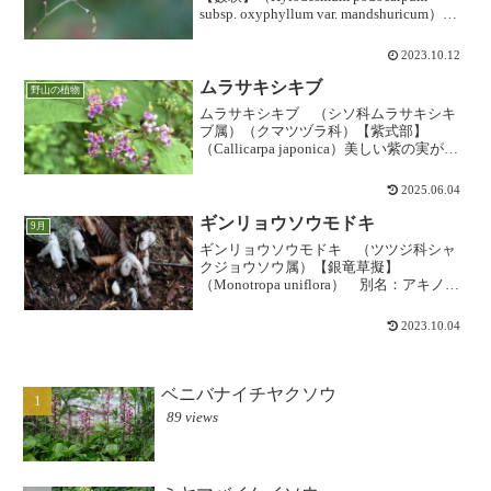
subsp. oxyphyllum var. mandshuricum）
「ヌスビトハギ」に似ていますが、葉が
茎の上部に付かず下部にかたまってつき
2023.10.12
ます。茎...
ムラサキシキブ
野山の植物
ムラサキシキブ （シソ科ムラサキシキ
ブ属）（クマツヅラ科）【紫式部】
（Callicarpa japonica）美しい紫の実が人
気の植物ですが、庭や植え込みに多く使
われるのはほとんど「コムラサキ」の方
2025.06.04
が多いようです。天然のムラサキシキブ
はコム...
ギンリョウソウモドキ
9月
ギンリョウソウモドキ （ツツジ科シャ
クジョウソウ属）【銀竜草擬】
（Monotropa uniflora） 別名：アキノギ
ンリョウソウ「ギンリョウソウ」にたい
へんよく似ていますが、似て非なる別属
2023.10.04
の植物です。普通の「ギンリョウソウ」
は、4-7月...
ベニバナイチヤクソウ
89 views