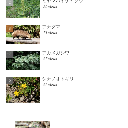
ミヤマバイケイソウ
80 views
アナグマ
71 views
アカメガシワ
67 views
シナノオトギリ
62 views