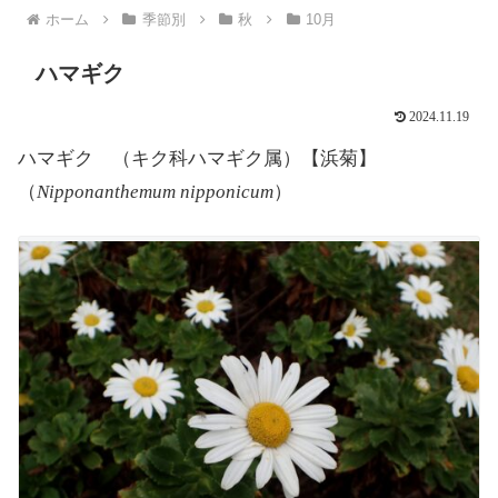
ホーム
季節別
秋
10月
ハマギク
2024.11.19
ハマギク （キク科ハマギク属）【浜菊】
（
Nipponanthemum nipponicum
）