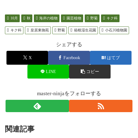
10月
秋
海岸の植物
園芸植物
野菊
キク科
キク科
皇居東御苑
野菊
箱根湿生花園
小石川植物園
シェアする
X
Facebook
はてブ
LINE
コピー
master-ninjaをフォローする
関連記事