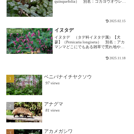
quinquefolia） 別名：ゴカヨウオウレン
（五加葉黄蓮）亜高山に近いシラビソな
どの苔むした針葉樹林下に多く、「ミツ
バオウレン」に似ていますが、根生葉の
小葉が5枚と...
2025.02.15
イヌタデ
野山の植物
イヌタデ （タデ科イヌタデ属）【犬
蓼】（Persicaria longiseta） 別名：アカ
マンマどこにでもある雑草で荒れ地や湿
地などに群生しますが、けっこう標高の
高いところの草地にも見られます。托葉
2025.11.18
鞘の縁に長毛があるのが特徴で、葉には
黒...
ベニバナイチヤクソウ
97 views
アナグマ
81 views
アカメガシワ