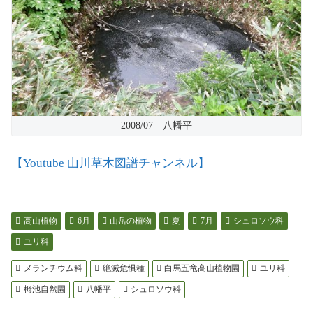
2008/07 八幡平
【Youtube 山川草木図譜チャンネル】
高山植物
6月
山岳の植物
夏
7月
シュロソウ科
ユリ科
メランチウム科
絶滅危惧種
白馬五竜高山植物園
ユリ科
栂池自然園
八幡平
シュロソウ科