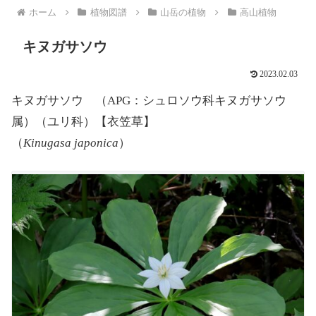
ホーム
植物図譜
山岳の植物
高山植物
キヌガサソウ
2023.02.03
キヌガサソウ （APG：シュロソウ科キヌガサソウ
属）（ユリ科）【衣笠草】
（
Kinugasa japonica
）