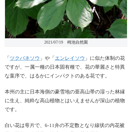
2021/07/19 栂池自然園
「
ツクバネソウ
」や「
エンレイソウ
」に似た体制の花
ですが、一属一種の日本固有種で、花の華麗さと特異
な葉序で、はるかにインパクトのある花です。
本州の主に日本海側の豪雪地の亜高山帯の湿った林縁
に生え、純粋な高山植物とはいえませんが深山の植物
です。
白い花は萼片で、6-11弁の不定数となり線状の内花被