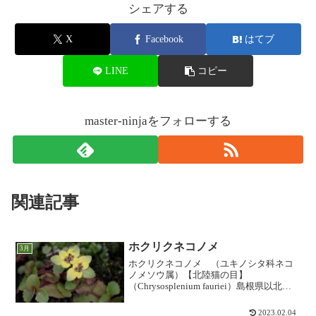
シェアする
X
Facebook
はてブ
LINE
コピー
master-ninjaをフォローする
関連記事
ホクリクネコノメ
3月
ホクリクネコノメ （ユキノシタ科ネコ
ノメソウ属）【北陸猫の目】
（Chrysosplenium fauriei）島根県以北～
新潟県にかけて日本海側の低山に分布し
林下の沢沿いの湿地に生えるネコノメソ
2023.02.04