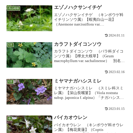
ウです。苞は鮮やかな黄色で、薄暗く湿
った林内で...
エゾノハクサンイチゲ
高山植物
エゾノハクサンイチゲ （キンポウゲ科
イチリンソウ属）【蝦夷白山一花】
（Anemone narcissiflora var.
sachalinensis）内地の「ハクサンイチゲ」
と同様ですが、全体に大柄な感じです。
2024.01.11
ハクサンイチゲに比べ、葉の幅...
カラフトダイコンソウ
6月
カラフトダイコンソウ （バラ科ダイコ
ンソウ属）【樺太大根草】（Geum
macrophyllum var. sachalinense） 別名：
チシマダイコンソウ「ダイコンソウ」よ
りも高所の山地～亜高山に生育するダイ
2023.02.16
コンソウで、「オオダイコン...
ミヤマナガハシスミレ
6月
ミヤマナガハシスミレ （スミレ科スミ
レ属）【深山長嘴菫】（Viola rostrata
subsp. japonica f. alpina）「ナガハシスミ
レ」の亜高山型で蛇紋岩変異をうけた品
種とされます。八方尾根などを中心とし
2023.01.15
た白馬山系蛇紋...
バイカオウレン
春
バイカオウレン （キンポウゲ科オウレ
ン属）【梅花黄蓮】（Coptis