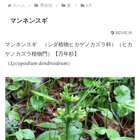
ホーム
季節別
夏
6月
マンネンスギ
2023.02.16
マンネンスギ （シダ植物ヒカゲノカズラ科）（ヒカ
ゲノカズラ植物門）【万年杉】
（
Lycopodium dendroideum
）