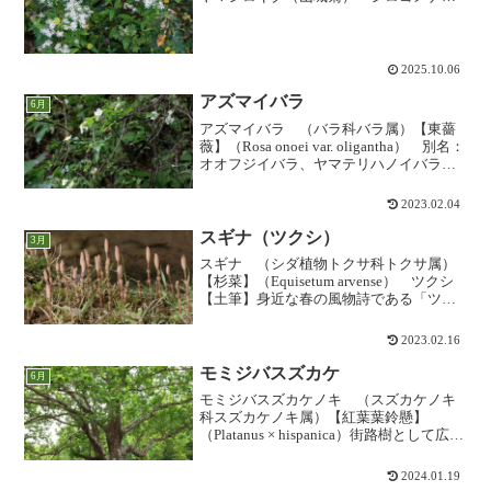
に近い仲間で、似ていますが散房状の花
が大きめで、花つきがよい感じです。東
海以西の本州や四国、九州に分布、明...
2025.10.06
アズマイバラ
6月
アズマイバラ （バラ科バラ属）【東薔
薇】（Rosa onoei var. oligantha） 別名：
オオフジイバラ、ヤマテリハノイバラ
「ノイバラ」に似て、同じようなところ
に生えますが、ノイバラよりも花が少な
2023.02.04
めで、葉が厚めで光沢があります。...
スギナ（ツクシ）
3月
スギナ （シダ植物トクサ科トクサ属）
【杉菜】（Equisetum arvense） ツクシ
【土筆】身近な春の風物詩である「ツク
シ」です。シダ植物には、光合成を行な
う栄養葉と胞子をつける胞子葉とが分か
2023.02.16
れるものが多いですが、スギナほどにま
るで別...
モミジバスズカケ
6月
モミジバスズカケノキ （スズカケノキ
科スズカケノキ属）【紅葉葉鈴懸】
（Platanus × hispanica）街路樹として広く
見られる、いわゆる「プラタナス」で
す。全て外来種であるプラタナスには
2024.01.19
「スズカケノキ」「アメリカスズカケノ