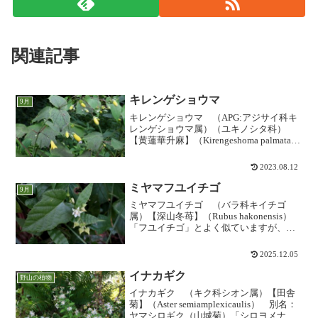
関連記事
キレンゲショウマ
9月
キレンゲショウマ （APG:アジサイ科キ
レンゲショウマ属）（ユキノシタ科）
【黄蓮華升麻】（Kirengeshoma palmata）
「レンゲショウマ」に似て黄花である、
という名前ですが、ちっとも似ていませ
2023.08.12
ん。種類としてもキンポウゲ科ではなく...
ミヤマフユイチゴ
9月
ミヤマフユイチゴ （バラ科キイチゴ
属）【深山冬苺】（Rubus hakonensis）
「フユイチゴ」とよく似ていますが、や
や山地性のようで茎の毛は少なく、葉は
やや細長くごく浅い3～5裂となります。
2025.12.05
葉先は尖り、葉の細かい鋸歯は先端が刺
状になり...
イナカギク
野山の植物
イナカギク （キク科シオン属）【田舎
菊】（Aster semiamplexicaulis） 別名：
ヤマシロギク（山城菊）「シロヨメナ」