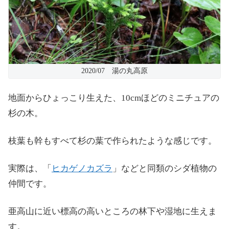
2020/07 湯の丸高原
地面からひょっこり生えた、10cmほどのミニチュアの
杉の木。
枝葉も幹もすべて杉の葉で作られたような感じです。
実際は、「
ヒカゲノカズラ
」などと同類のシダ植物の
仲間です。
亜高山に近い標高の高いところの林下や湿地に生えま
す。