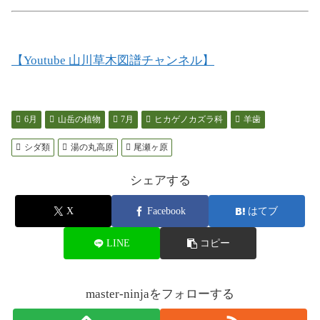
【Youtube 山川草木図譜チャンネル】
6月
山岳の植物
7月
ヒカゲノカズラ科
羊歯
シダ類
湯の丸高原
尾瀬ヶ原
シェアする
X
Facebook
はてブ
LINE
コピー
master-ninjaをフォローする