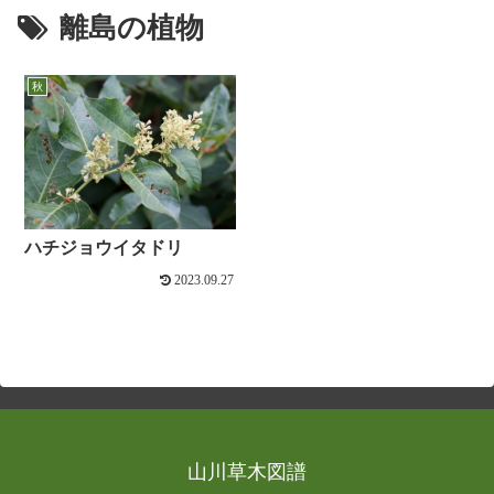
離島の植物
秋
ハチジョウイタドリ
2023.09.27
山川草木図譜