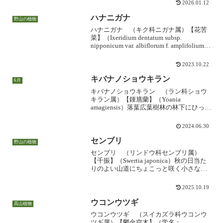
2026.01.12
食べないという話もあるようです。レモ
ン...
ハナニガナ
野山の植物
ハナニガナ （キク科ニガナ属）【花苦
菜】（Ixeridium dentatum subsp.
nipponicum var. albiflorum f. amplifolium）
平地や里山の雑草である「ニガナ」の花
が、5-7枚の舌状花をもつ...
2023.10.22
キバナノショウキラン
6月
キバナノショウキラン （ラン科ショウ
キラン属）【鍾馗蘭】（Yoania
amagiensis）落葉広葉樹林の林下にひっそ
りと咲く、菌従属栄養植物（腐生植
物）。沢沿いなど湿気の多いところに生
2024.06.30
え、地中の菌類から栄養分を得て自身で
は光合成を行いま...
センブリ
野山の植物
センブリ （リンドウ科センブリ属）
【千振】（Swertia japonica）秋の日当た
りのよい山道にちょこっと咲く小さな花
で、独特の尖った花弁と薄紫の細いライ
ンでシャープな印象を与えます。リンド
2025.10.19
ウ類のお約束で、日が当たっている明る
いときだ...
ウコンウツギ
高山植物
ウコンウツギ （スイカズラ科ウコンウ
ツギ属）【鬱金空木】（学名：