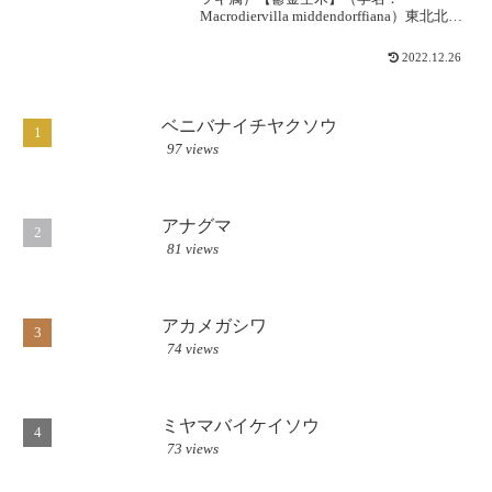
Macrodiervilla middendorffiana）東北北部
から北海道の亜高山に分布する低木で
す。大雪山では稜線下の山腹に大群落を
2022.12.26
つくり、うす黄色の花を多数つけて名物...
ベニバナイチヤクソウ
97 views
アナグマ
81 views
アカメガシワ
74 views
ミヤマバイケイソウ
73 views