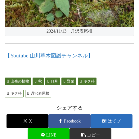
2024/11/13 丹沢表尾根
【Youtube 山川草木図譜チャンネル】
山岳の植物
秋
11月
野菊
キク科
キク科
丹沢表尾根
シェアする
X
Facebook
はてブ
LINE
コピー