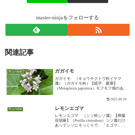
master-ninjaをフォローする
関連記事
ガガイモ
野山の植物
ガガイモ （キョウチクトウ科イケマ
属）（ガガイモ科）【鏡芋、蘿藦】
（Metaplexis japonica）モフモフ感のある
5弁の花を咲かせ、全国の日当たりのよい
野原などに生え、田畑まわりの雑草とし
2025.09.29
ても広く生育するつる植物です。花は白
から赤...
レモンエゴマ
野山の植物
レモンエゴマ （シソ科シソ属）【檸檬
荏胡麻】（Perilla citriodora）シソ属だけ
あってシソにそっくりで、「エゴマ」の
名がつきますが、葉も実も食用にはなら
ないそうです。鹿もこのレモンエゴマは