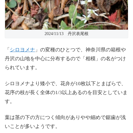
2024/11/13 丹沢表尾根
「
シロヨメナ
」の変種のひとつで、神奈川県の箱根や
丹沢の山地を中心に分布するので「相模」の名がつけ
られています。
シロヨメナより矮小で、花弁が10枚以下とまばらで、
花序の枝が長く全体の1/3以上あるのを目安としていま
す。
葉は茎の下の方につく傾向がありやや細めで鋸歯が浅
いことが多いようです。