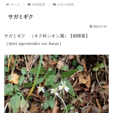
ホーム
植物図譜
山岳の植物
サガミギク
2024.11.14
サガミギク （キク科シオン属）【相模菊】
（
Aster ageratoides
var.
harae
）