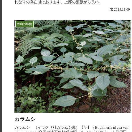
れなりの存在感はあります。上部の葉腋から長い...
2024.11.09
野山の植物
カラムシ
カラムシ （イラクサ科カラムシ属）【苧】（Boehmeria nivea var.