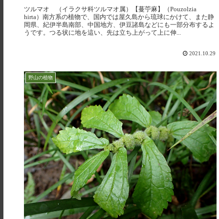
ツルマオ （イラクサ科ツルマオ属）【蔓苧麻】（Pouzolzia
hirta）南方系の植物で、国内では屋久島から琉球にかけて、また静
岡県、紀伊半島南部、中国地方、伊豆諸島などにも一部分布するよ
うです。つる状に地を這い、先は立ち上がって上に伸...
2021.10.29
野山の植物