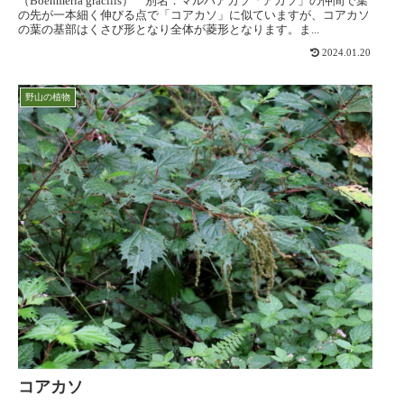
（Boehmeria gracilis） 別名：マルバアカソ「アカソ」の仲間で葉
の先が一本細く伸びる点で「コアカソ」に似ていますが、コアカソ
の葉の基部はくさび形となり全体が菱形となります。ま...
2024.01.20
野山の植物
コアカソ