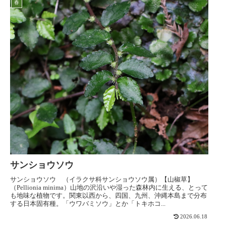
春
サンショウソウ
サンショウソウ （イラクサ科サンショウソウ属）【山椒草】
（Pellionia minima）山地の沢沿いや湿った森林内に生える、とって
も地味な植物です。関東以西から、四国、九州、沖縄本島まで分布
する日本固有種。「ウワバミソウ」とか「トキホコ...
2026.06.18