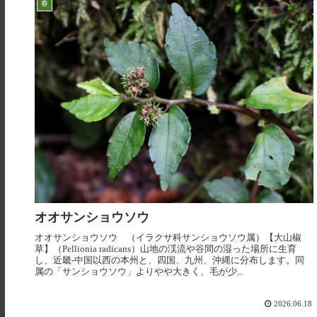
春
オオサンショウソウ
オオサンショウソウ （イラクサ科サンショウソウ属）【大山椒
草】（Pellionia radicans）山地の渓流や谷間の湿った場所に生育
し、近畿-中国以西の本州と、四国、九州、沖縄に分布します。同
属の「サンショウソウ」よりやや大きく、毛が少...
2026.06.18