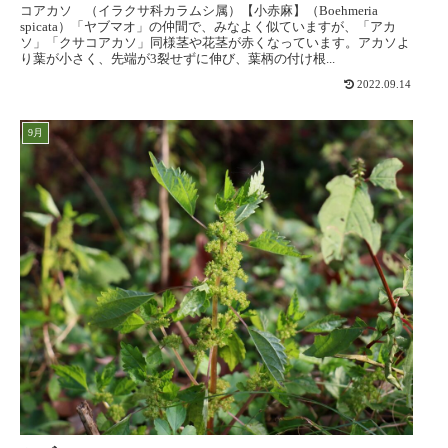
コアカソ （イラクサ科カラムシ属）【小赤麻】（Boehmeria
spicata）「ヤブマオ」の仲間で、みなよく似ていますが、「アカ
ソ」「クサコアカソ」同様茎や花茎が赤くなっています。アカソよ
り葉が小さく、先端が3裂せずに伸び、葉柄の付け根...
2022.09.14
9月