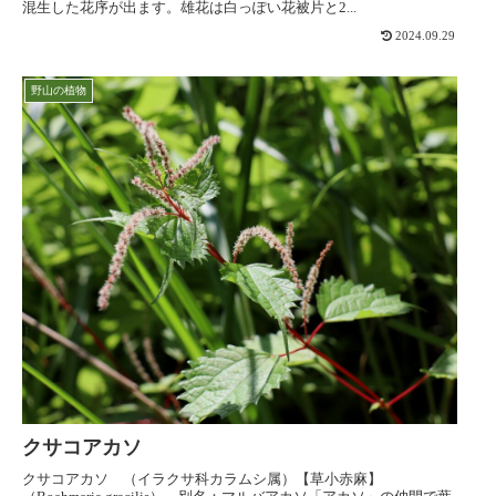
混生した花序が出ます。雄花は白っぽい花被片と2...
2024.09.29
野山の植物
クサコアカソ
クサコアカソ （イラクサ科カラムシ属）【草小赤麻】