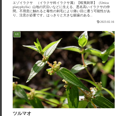
エゾイラクサ （イラクサ科イラクサ属）【蝦夷刺草】（Urtica
platyphylla）山地の沢沿いなどに生える、悪名高いイラクサの仲
間。不用意に触れると毒性の刺毛により痛い目に遭う可能性があ
り、注意が必要です。はっきりと大きな鋸歯のある...
2023.02.16
9月
ツルマオ