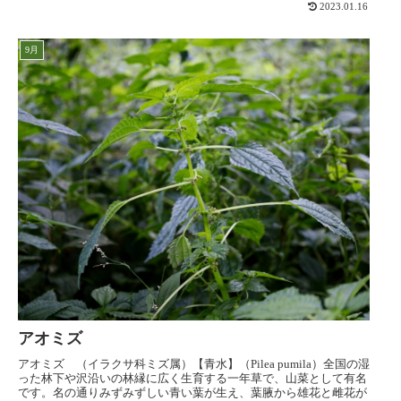
2023.01.16
9月
アオミズ
アオミズ （イラクサ科ミズ属）【青水】（Pilea pumila）全国の湿
った林下や沢沿いの林縁に広く生育する一年草で、山菜として有名
です。名の通りみずみずしい青い葉が生え、葉腋から雄花と雌花が