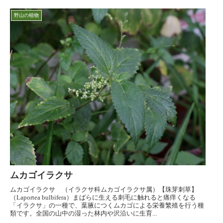
野山の植物
ムカゴイラクサ
ムカゴイラクサ （イラクサ科ムカゴイラクサ属）【珠芽刺草】
（Laportea bulbifera）まばらに生える刺毛に触れると痛痒くなる
「イラクサ」の一種で、葉腋につくムカゴによる栄養繁殖を行う種
類です。全国の山中の湿った林内や沢沿いに生育...