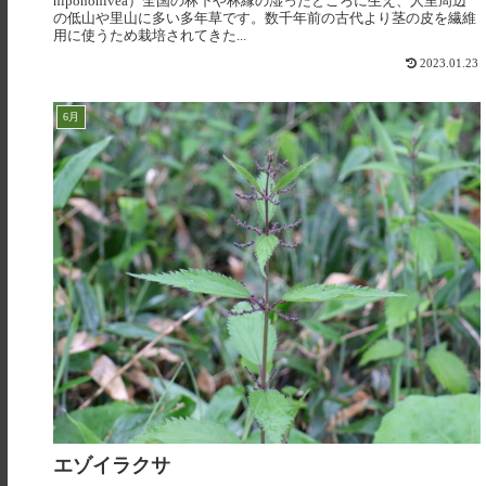
nipononivea）全国の林下や林縁の湿ったところに生え、人里周辺
の低山や里山に多い多年草です。数千年前の古代より茎の皮を繊維
用に使うため栽培されてきた...
2023.01.23
6月
エゾイラクサ