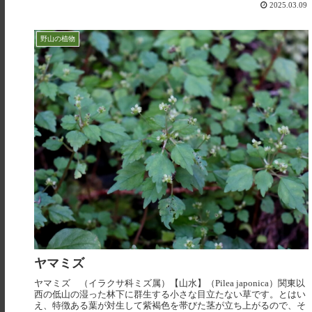
2025.03.09
野山の植物
ヤマミズ
ヤマミズ （イラクサ科ミズ属）【山水】（Pilea japonica）関東以
西の低山の湿った林下に群生する小さな目立たない草です。とはい
え、特徴ある葉が対生して紫褐色を帯びた茎が立ち上がるので、そ