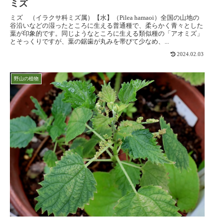
ミズ
ミズ （イラクサ科ミズ属）【水】（Pilea hamaoi）全国の山地の
谷沿いなどの湿ったところに生える普通種で、柔らかく青々とした
葉が印象的です。同じようなところに生える類似種の「アオミズ」
とそっくりですが、葉の鋸歯が丸みを帯びて少なめ、...
2024.02.03
野山の植物