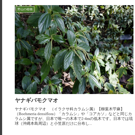
野山の植物
ヤナギバモクマオ
ヤナギバモクマオ （イラクサ科カラムシ属）【柳葉木苧麻】
（Boehmeria densiflora）「カラムシ」や「コアカソ」などと同じカ
ラムシ属ですが、日本で唯一の木本で2-4mの低木です。日本では琉
球（沖縄本島周辺）と小笠原だけに分布し...