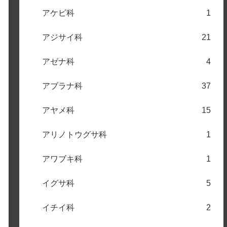
アケビ科
1
アジサイ科
21
アゼナ科
4
アブラナ科
37
アヤメ科
15
アリノトウグサ科
1
アワブキ科
1
イグサ科
5
イチイ科
2