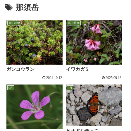
那須岳
高山植物
高山植物
ガンコウラン
イワカガミ
2024.10.12
2025.09.13
6月
3月
ヒオドシチョウ