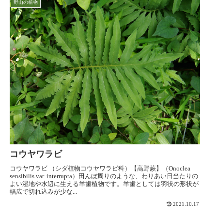
野山の植物
コウヤワラビ
コウヤワラビ （シダ植物コウヤワラビ科）【高野蕨】（Onoclea
sensibilis var. interrupta）田んぼ周りのような、わりあい日当たりの
よい湿地や水辺に生える羊歯植物です。羊歯としては羽状の形状が
幅広で切れ込みが少な...
2021.10.17