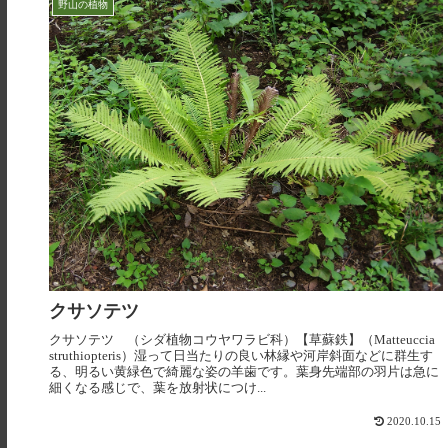
野山の植物
クサソテツ
クサソテツ （シダ植物コウヤワラビ科）【草蘇鉄】（Matteuccia
struthiopteris）湿って日当たりの良い林縁や河岸斜面などに群生す
る、明るい黄緑色で綺麗な姿の羊歯です。葉身先端部の羽片は急に
細くなる感じで、葉を放射状につけ...
2020.10.15