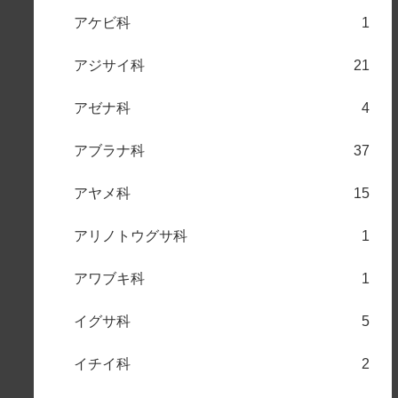
アケビ科
1
アジサイ科
21
アゼナ科
4
アブラナ科
37
アヤメ科
15
アリノトウグサ科
1
アワブキ科
1
イグサ科
5
イチイ科
2