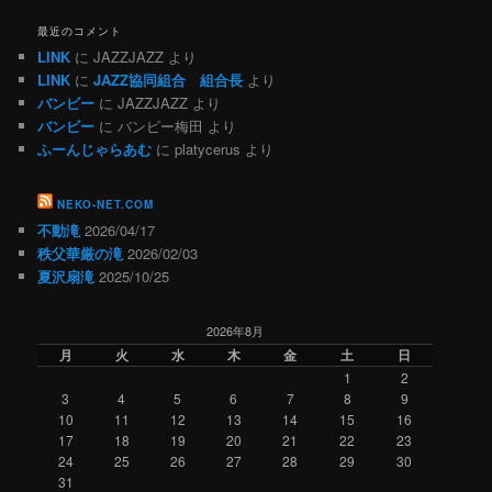
最近のコメント
LINK
に
JAZZJAZZ
より
LINK
に
JAZZ協同組合 組合長
より
バンビー
に
JAZZJAZZ
より
バンビー
に
バンビー梅田
より
ふーんじゃらあむ
に
platycerus
より
NEKO-NET.COM
不動滝
2026/04/17
秩父華厳の滝
2026/02/03
夏沢扇滝
2025/10/25
2026年8月
月
火
水
木
金
土
日
1
2
3
4
5
6
7
8
9
10
11
12
13
14
15
16
17
18
19
20
21
22
23
24
25
26
27
28
29
30
31