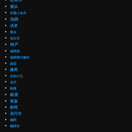
横浜
武蔵小金井
池袋
浅草
熊本
知立市
神戸
福岡県
福岡県行橋市
経堂
練馬
自由が丘
金沢
釧路
銀座
青森
静岡
高円寺
鶴岡
鶴岡市