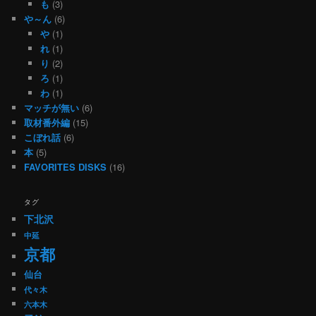
も
(3)
や～ん
(6)
や
(1)
れ
(1)
り
(2)
ろ
(1)
わ
(1)
マッチが無い
(6)
取材番外編
(15)
こぼれ話
(6)
本
(5)
FAVORITES DISKS
(16)
タグ
下北沢
中延
京都
仙台
代々木
六本木