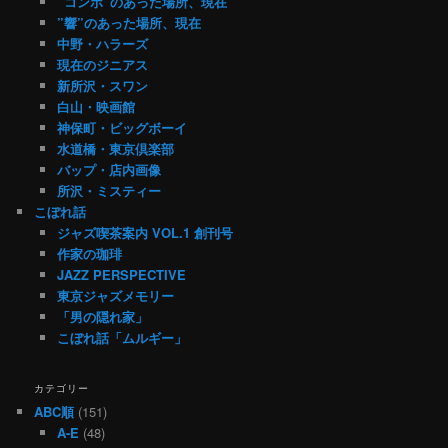
”コンボ”のあった場所、現在
”響”のあった場所、現在
中野・ハラーズ
現在のジニアス
新所沢・スワン
白山・映画館
神保町・ビッグボーイ
水道橋・東京倶楽部
バップ・店内画像
所沢・ミスティー
こぼれ話
ジャズ喫茶案内 VOL.1 創刊号
作家の珈琲
JAZZ PERSPECTIVE
東京ジャズメモリー
「男の隠れ家」
こぼれ話「ムルギー」
カテゴリー
ABC順
(151)
A-E
(48)