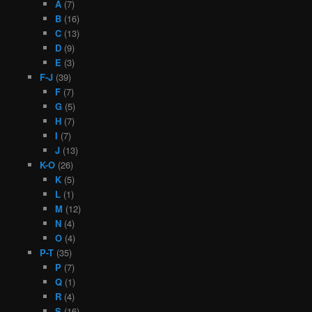
A
(7)
B
(16)
C
(13)
D
(9)
E
(3)
F-J
(39)
F
(7)
G
(5)
H
(7)
I
(7)
J
(13)
K-O
(26)
K
(5)
L
(1)
M
(12)
N
(4)
O
(4)
P-T
(35)
P
(7)
Q
(1)
R
(4)
S
(16)