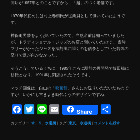
開店が1957年とのことですから、「超」のつく老舗です。
1970年代初めには村上春樹氏が従業員として働いていたようで
す。
神保町界隈をよく歩いていたので、当然名前は知っていました
が、トラディショナル・ジャズのお店と聞いていたので、 当時
フリーがかったジャズを深刻風に聞くのを信条としていた若気の
至りで足が向かなかった。
そうこうしているうちに、1985年ごろに駅前の再開発で飯田橋に
移転となり、1991年に閉店されたそうです。
マッチ画像は、白山の「
映画館
」さんにお送りいただいたもので
すが、いかにも古きよき時代ふうのデザインですね。
Facebook
Twitter
Line
Email
共
Share
有
カテゴリー:
す
、
S
、
水道橋
|
タグ:
東京
、
水道橋
|
コメントを残す