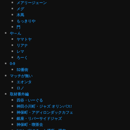
メアリージェーン
メグ
木馬
もっきりや
門
や～ん
ヤマトヤ
リアナ
レマ
ろーく
0-9
52番街
マッチが無い
エオンタ
ロノ
取材番外編
四谷・いーぐる
神田小川町・ジャズ オリンパス!
神保町・アディロンダックカフェ
銀座・リバーサイドジャズ
神保町・喫茶去