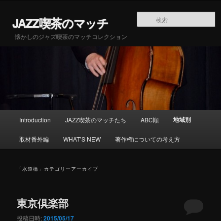
メインコンテンツへ移動
サブコンテンツへ移動
JAZZ喫茶のマッチ
懐かしのジャズ喫茶のマッチコレクション
メインメニュー
地域別
Introduction
JAZZ喫茶のマッチたち
ABC順
取材番外編
WHAT’S NEW
著作権についての考え方
「
水道橋
」カテゴリーアーカイブ
東京倶楽部
投稿日時:
2015/05/17