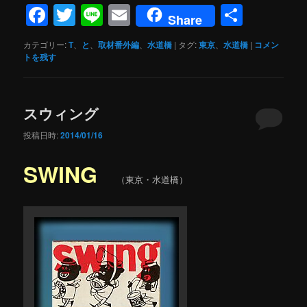
Facebook
Twitter
Line
Email
共
Share
有
カテゴリー:
T
、
と
、
取材番外編
、
水道橋
|
タグ:
東京
、
水道橋
|
コメン
トを残す
スウィング
投稿日時:
2014/01/16
SWING
（東京・水道橋）