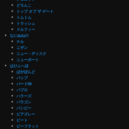
どろんこ
トップ オブ ザ ゲート
トムトム
トラッシュ
ドルフィー
なにぬねの
ナル
ニザン
ニュー・ディスク
ニューポート
はひふへほ
ばがぼんど
バップ
バード56
パブロ
ハラーズ
パラゴン
バンビー
ビアズレー
ビート
ビーフラット