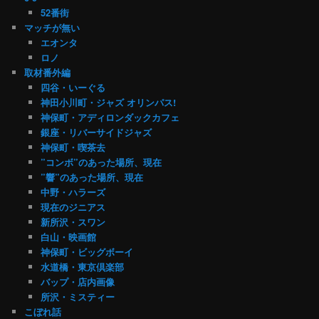
52番街
マッチが無い
エオンタ
ロノ
取材番外編
四谷・いーぐる
神田小川町・ジャズ オリンパス!
神保町・アディロンダックカフェ
銀座・リバーサイドジャズ
神保町・喫茶去
”コンボ”のあった場所、現在
”響”のあった場所、現在
中野・ハラーズ
現在のジニアス
新所沢・スワン
白山・映画館
神保町・ビッグボーイ
水道橋・東京倶楽部
バップ・店内画像
所沢・ミスティー
こぼれ話