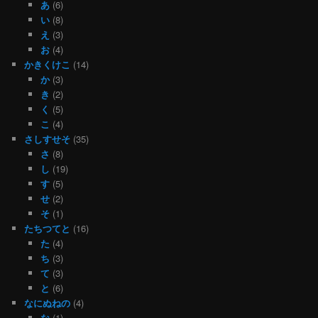
あ
(6)
い
(8)
え
(3)
お
(4)
かきくけこ
(14)
か
(3)
き
(2)
く
(5)
こ
(4)
さしすせそ
(35)
さ
(8)
し
(19)
す
(5)
せ
(2)
そ
(1)
たちつてと
(16)
た
(4)
ち
(3)
て
(3)
と
(6)
なにぬねの
(4)
な
(1)