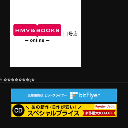
// �������ǉ�