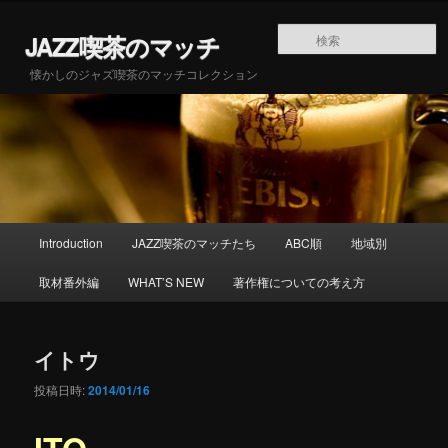
メインコンテンツへ移動
JAZZ喫茶のマッチ
懐かしのジャズ喫茶のマッチコレクション
メインメニュー
Introduction
JAZZ喫茶のマッチたち
ABC順
地域別
取材番外編
WHAT’S NEW
著作権についての考え方
イトウ
投稿日時:
2014/01/16
ITO