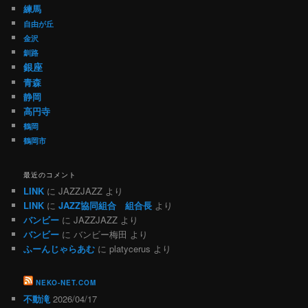
練馬
自由が丘
金沢
釧路
銀座
青森
静岡
高円寺
鶴岡
鶴岡市
最近のコメント
LINK
に
JAZZJAZZ
より
LINK
に
JAZZ協同組合 組合長
より
バンビー
に
JAZZJAZZ
より
バンビー
に
バンビー梅田
より
ふーんじゃらあむ
に
platycerus
より
NEKO-NET.COM
不動滝
2026/04/17