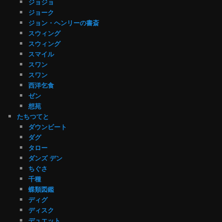
ジョジョ
ジョーク
ジョン・ヘンリーの書斎
スウィング
スウィング
スマイル
スワン
スワン
西洋乞食
ゼン
想苑
たちつてと
ダウンビート
ダグ
タロー
ダンズ デン
ちぐさ
千種
蝶類図鑑
ディグ
ディスク
デュエット