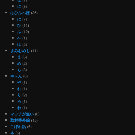
に
(3)
はひふへほ
(36)
は
(7)
ひ
(11)
ふ
(12)
へ
(1)
ほ
(5)
まみむめも
(11)
ま
(6)
め
(2)
も
(3)
や～ん
(6)
や
(1)
れ
(1)
り
(2)
ろ
(1)
わ
(1)
マッチが無い
(6)
取材番外編
(15)
こぼれ話
(6)
本
(5)