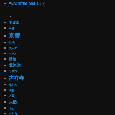
FAVORITES DISKS
(16)
タグ
下北沢
中延
京都
仙台
代々木
六本木
函館
北海道
千葉市
吉祥寺
品川区
四谷
大岡山
大阪
小岩
市川市