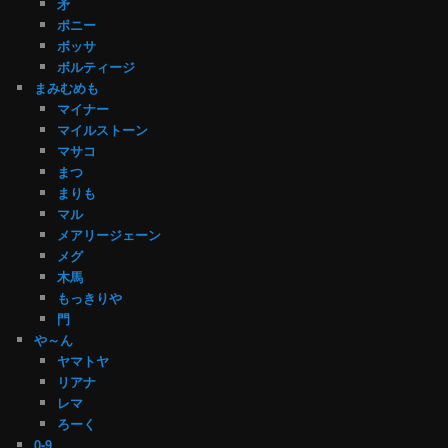
矛
ポニー
ボッサ
ボルティージ
まみむめも
マイナー
マイルストーン
マサコ
まつ
まりも
マル
メアリージェーン
メグ
木馬
もっきりや
門
や～ん
ヤマトヤ
リアナ
レマ
ろーく
0-9