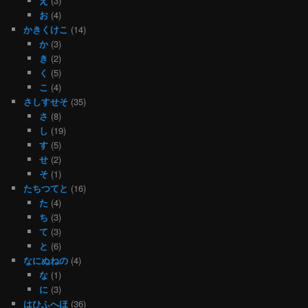
え
(3)
お
(4)
かきくけこ
(14)
か
(3)
き
(2)
く
(5)
こ
(4)
さしすせそ
(35)
さ
(8)
し
(19)
す
(5)
せ
(2)
そ
(1)
たちつてと
(16)
た
(4)
ち
(3)
て
(3)
と
(6)
なにぬねの
(4)
な
(1)
に
(3)
はひふへほ
(36)