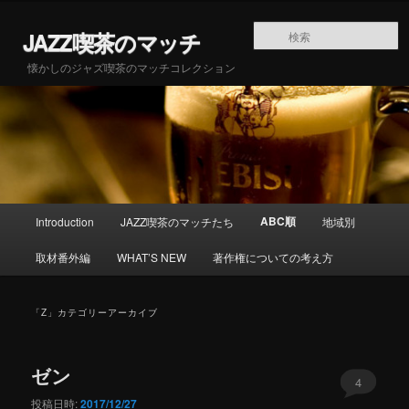
メインコンテンツへ移動
サブコンテンツへ移動
JAZZ喫茶のマッチ
懐かしのジャズ喫茶のマッチコレクション
メインメニュー
ABC順
Introduction
JAZZ喫茶のマッチたち
地域別
取材番外編
WHAT’S NEW
著作権についての考え方
「
Z
」カテゴリーアーカイブ
ゼン
4
投稿日時:
2017/12/27