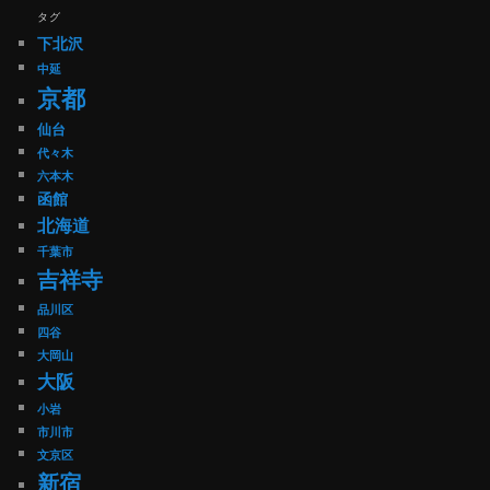
タグ
下北沢
中延
京都
仙台
代々木
六本木
函館
北海道
千葉市
吉祥寺
品川区
四谷
大岡山
大阪
小岩
市川市
文京区
新宿