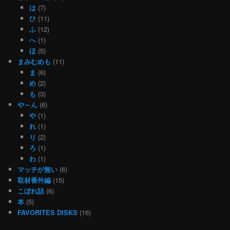
は
(7)
ひ
(11)
ふ
(12)
へ
(1)
ほ
(5)
まみむめも
(11)
ま
(6)
め
(2)
も
(3)
や～ん
(6)
や
(1)
れ
(1)
り
(2)
ろ
(1)
わ
(1)
マッチが無い
(6)
取材番外編
(15)
こぼれ話
(6)
本
(5)
FAVORITES DISKS
(16)