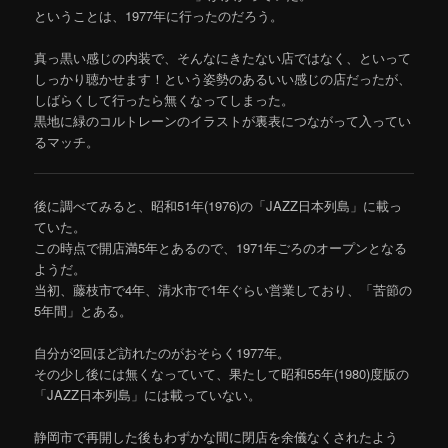
ということは、1977年に行ったのだろう。
真っ黒い感じの内装で、そんなにきたない店ではなく、といって
しっかり聴かせます！という姿勢のあるいい感じの店だったが、
しばらくして行ったら無くなってしまった。
黒地に緑のコルトレーンのイラストが裏表につながって入ってい
るマッチ。
後に調べてみると、昭和51年(1976)の「JAZZ日本列島」に載っ
ていた。
この時点で開店満5年とあるので、1971年ごろのオープンとなる
ようだ。
当初、藤枝市で4年、清水市で1年ぐらい営業しており、「苦節の
5年間」とある。
自分が2回ほど訪れたのがおそらく1977年。
その少し後には無くなっていて、果たして昭和55年(1980)度版の
「JAZZ日本列島」には載っていない。
静岡市で再開した後もわずかな間に閉店を余儀なくされたよう