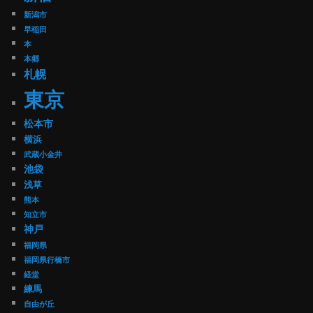
新潟市
早稲田
本
本郷
札幌
東京
松本市
横浜
武蔵小金井
池袋
浅草
熊本
知立市
神戸
福岡県
福岡県行橋市
経堂
練馬
自由が丘