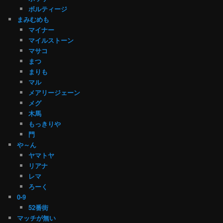
ボルティージ
まみむめも
マイナー
マイルストーン
マサコ
まつ
まりも
マル
メアリージェーン
メグ
木馬
もっきりや
門
や～ん
ヤマトヤ
リアナ
レマ
ろーく
0-9
52番街
マッチが無い