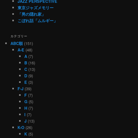
JAZZ PERSPECTIVE
東京ジャズメモリー
「男の隠れ家」
こぼれ話「ムルギー」
カテゴリー
ABC順
(151)
A-E
(48)
A
(7)
B
(16)
C
(13)
D
(9)
E
(3)
F-J
(39)
F
(7)
G
(5)
H
(7)
I
(7)
J
(13)
K-O
(26)
K
(5)