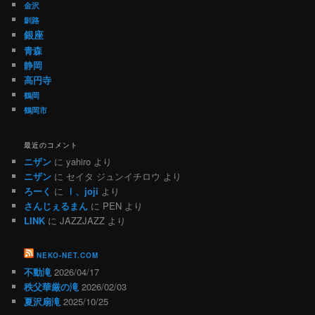
金沢
釧路
銀座
青森
静岡
高円寺
鶴岡
鶴岡市
最近のコメント
ニザン
に
yahiro
より
ニザン
に
セイタ ジュンイチロウ
より
ろーく
に
Ⅰ、joji
より
さんじぇるまん
に
PEN
より
LINK
に
JAZZJAZZ
より
NEKO-NET.COM
不動滝
2026/04/17
秩父華厳の滝
2026/02/03
夏沢扇滝
2025/10/25