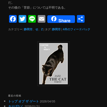
だ。
その後の「苦節」については不明である。
Facebook
Twitter
Line
Email
共
Share
有
カテゴリー:
静岡市
、
せ
、
Z
|
タグ:
静岡市
|
4
件のフィードバック
最近の投稿
トップ オブ ザ ゲート
2026/04/05
さりげなく
2026/01/31