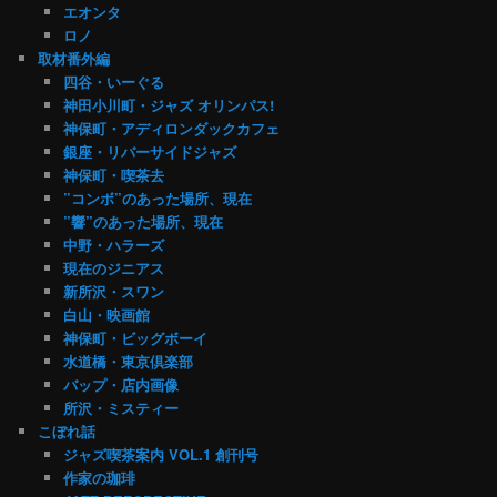
エオンタ
ロノ
取材番外編
四谷・いーぐる
神田小川町・ジャズ オリンパス!
神保町・アディロンダックカフェ
銀座・リバーサイドジャズ
神保町・喫茶去
”コンボ”のあった場所、現在
”響”のあった場所、現在
中野・ハラーズ
現在のジニアス
新所沢・スワン
白山・映画館
神保町・ビッグボーイ
水道橋・東京倶楽部
バップ・店内画像
所沢・ミスティー
こぼれ話
ジャズ喫茶案内 VOL.1 創刊号
作家の珈琲