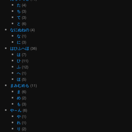
た
(4)
ち
(3)
て
(3)
と
(6)
なにぬねの
(4)
な
(1)
に
(3)
はひふへほ
(36)
は
(7)
ひ
(11)
ふ
(12)
へ
(1)
ほ
(5)
まみむめも
(11)
ま
(6)
め
(2)
も
(3)
や～ん
(6)
や
(1)
れ
(1)
り
(2)