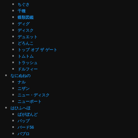
ちぐさ
千種
蝶類図鑑
ディグ
ディスク
デュエット
どろんこ
トップ オブ ザ ゲート
トムトム
トラッシュ
ドルフィー
なにぬねの
ナル
ニザン
ニュー・ディスク
ニューポート
はひふへほ
ばがぼんど
バップ
バード56
パブロ