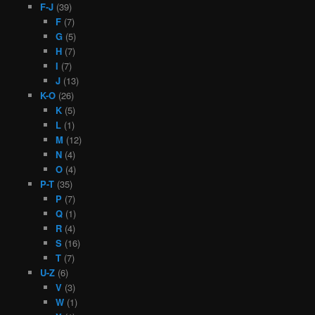
F-J
(39)
F
(7)
G
(5)
H
(7)
I
(7)
J
(13)
K-O
(26)
K
(5)
L
(1)
M
(12)
N
(4)
O
(4)
P-T
(35)
P
(7)
Q
(1)
R
(4)
S
(16)
T
(7)
U-Z
(6)
V
(3)
W
(1)