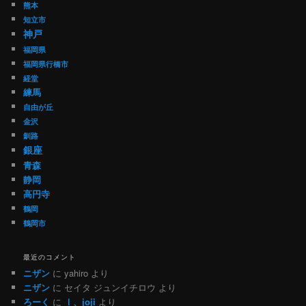
熊本
知立市
神戸
福岡県
福岡県行橋市
経堂
練馬
自由が丘
金沢
釧路
銀座
青森
静岡
高円寺
鶴岡
鶴岡市
最近のコメント
ニザン
に
yahiro
より
ニザン
に
セイタ ジュンイチロウ
より
ろーく
に
Ⅰ、joji
より