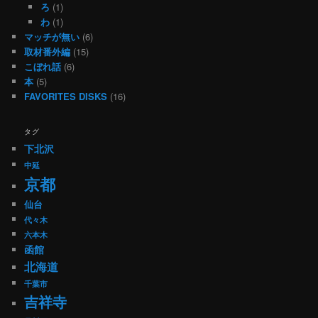
ろ
(1)
わ
(1)
マッチが無い
(6)
取材番外編
(15)
こぼれ話
(6)
本
(5)
FAVORITES DISKS
(16)
タグ
下北沢
中延
京都
仙台
代々木
六本木
函館
北海道
千葉市
吉祥寺