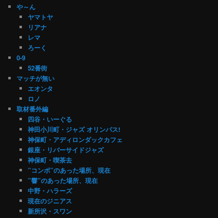
や～ん
ヤマトヤ
リアナ
レマ
ろーく
0-9
52番街
マッチが無い
エオンタ
ロノ
取材番外編
四谷・いーぐる
神田小川町・ジャズ オリンパス!
神保町・アディロンダックカフェ
銀座・リバーサイドジャズ
神保町・喫茶去
”コンボ”のあった場所、現在
”響”のあった場所、現在
中野・ハラーズ
現在のジニアス
新所沢・スワン