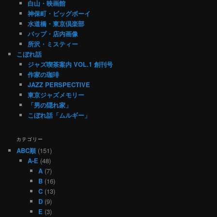
白山・映画館
神保町・ビッグボーイ
水道橋・東京倶楽部
バップ・店内画像
所沢・ミスティー
こぼれ話
ジャズ喫茶案内 VOL.1 創刊号
作家の珈琲
JAZZ PERSPECTIVE
東京ジャズメモリー
「男の隠れ家」
こぼれ話「ムルギー」
カテゴリー
ABC順
(151)
A-E
(48)
A
(7)
B
(16)
C
(13)
D
(9)
E
(3)