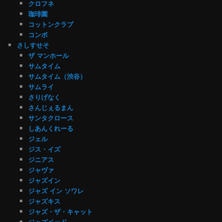
クロフネ
珈琲園
コットンクラブ
コンボ
さしすせそ
ザ マンホール
サムタイム
サムタイム（渋谷）
サムライ
さりげなく
さんじぇるまん
サンタクロース
しあんくれーる
ジェル
ジス・イズ
ジニアス
ジャヴァ
ジャズイン
ジャズ イン ソワレ
ジャズキス
ジャズ・ザ・キャット
ジャズベッド