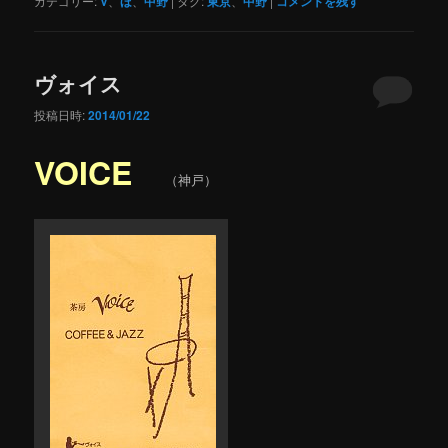
カテゴリー:
V
、
ほ
、
中野
|
タグ:
東京
、
中野
|
コメントを残す
ヴォイス
投稿日時:
2014/01/22
VOICE
（神戸）