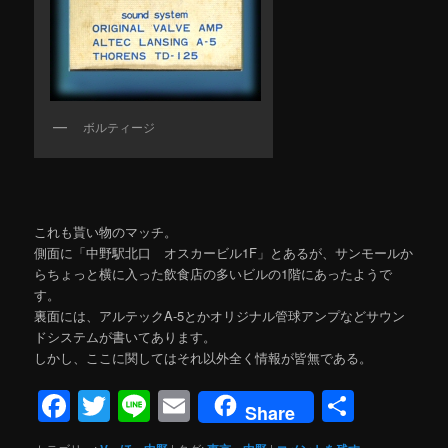
ボルティージ
これも貰い物のマッチ。
側面に「中野駅北口 オスカービル1F」とあるが、サンモールか
らちょっと横に入った飲食店の多いビルの1階にあったようで
す。
裏面には、アルテックA-5とかオリジナル管球アンプなどサウン
ドシステムが書いてあります。
しかし、ここに関してはそれ以外全く情報が皆無である。
Facebook
Twitter
Line
Email
共
Share
有