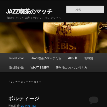
メインコンテンツへ移動
サブコンテンツへ移動
JAZZ喫茶のマッチ
懐かしのジャズ喫茶のマッチコレクション
メインメニュー
ABC順
Introduction
JAZZ喫茶のマッチたち
地域別
取材番外編
WHAT’S NEW
著作権についての考え方
「
V
」カテゴリーアーカイブ
ボルティージ
投稿日時:
2014/01/23