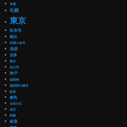
本郷
札幌
東京
松本市
横浜
武蔵小金井
池袋
浅草
熊本
知立市
神戸
福岡県
福岡県行橋市
経堂
練馬
自由が丘
金沢
釧路
銀座