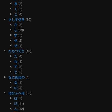
き
(2)
く
(5)
こ
(4)
さしすせそ
(35)
さ
(8)
し
(19)
す
(5)
せ
(2)
そ
(1)
たちつてと
(16)
た
(4)
ち
(3)
て
(3)
と
(6)
なにぬねの
(4)
な
(1)
に
(3)
はひふへほ
(36)
は
(7)
ひ
(11)
ふ
(12)