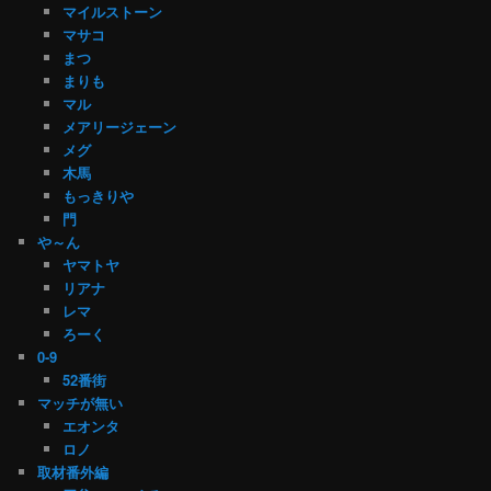
マイルストーン
マサコ
まつ
まりも
マル
メアリージェーン
メグ
木馬
もっきりや
門
や～ん
ヤマトヤ
リアナ
レマ
ろーく
0-9
52番街
マッチが無い
エオンタ
ロノ
取材番外編