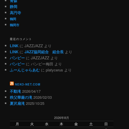
青森
静岡
高円寺
鶴岡
鶴岡市
最近のコメント
LINK
に
JAZZJAZZ
より
LINK
に
JAZZ協同組合 組合長
より
バンビー
に
JAZZJAZZ
より
バンビー
に
バンビー梅田
より
ふーんじゃらあむ
に
platycerus
より
NEKO-NET.COM
不動滝
2026/04/17
秩父華厳の滝
2026/02/03
夏沢扇滝
2025/10/25
2026年8月
月
火
水
木
金
土
日