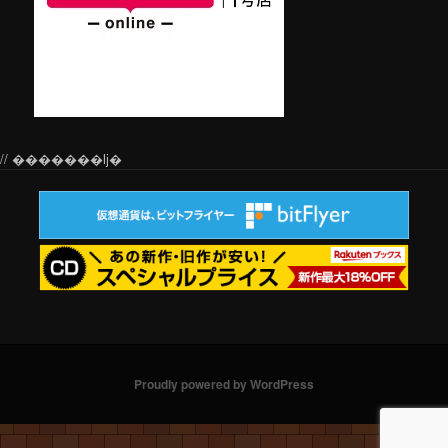
// �������ǉ�
Proudly powered by WordPress