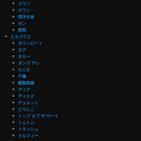
スワン
スワン
西洋乞食
ゼン
想苑
たちつてと
ダウンビート
ダグ
タロー
ダンズ デン
ちぐさ
千種
蝶類図鑑
ディグ
ディスク
デュエット
どろんこ
トップ オブ ザ ゲート
トムトム
トラッシュ
ドルフィー