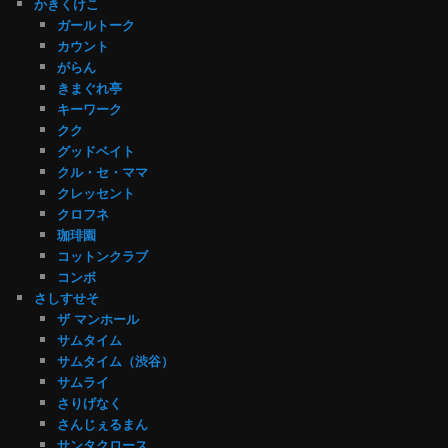
かきくけこ
ガールトーク
カウント
がらん
きまぐれ亭
キーワーク
クク
グッドベイト
クル・セ・ママ
クレッセント
クロフネ
珈琲園
コットンクラブ
コンボ
さしすせそ
ザ マンホール
サムタイム
サムタイム（渋谷）
サムライ
さりげなく
さんじぇるまん
サンタクロース