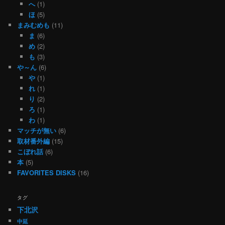
へ
(1)
ほ
(5)
まみむめも
(11)
ま
(6)
め
(2)
も
(3)
や～ん
(6)
や
(1)
れ
(1)
り
(2)
ろ
(1)
わ
(1)
マッチが無い
(6)
取材番外編
(15)
こぼれ話
(6)
本
(5)
FAVORITES DISKS
(16)
タグ
下北沢
中延