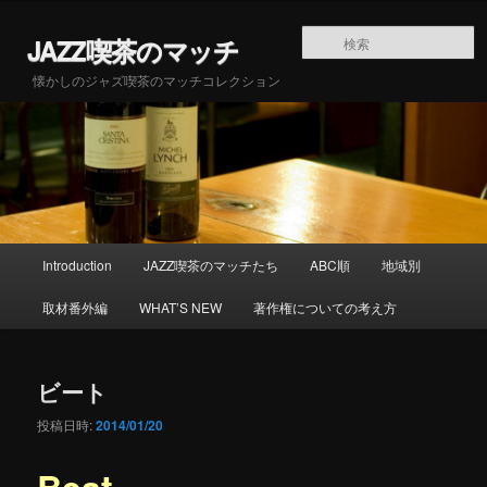
メインコンテンツへ移動
JAZZ喫茶のマッチ
懐かしのジャズ喫茶のマッチコレクション
メインメニュー
Introduction
JAZZ喫茶のマッチたち
ABC順
地域別
取材番外編
WHAT’S NEW
著作権についての考え方
ビート
投稿日時:
2014/01/20