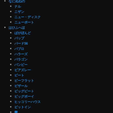
なにぬねの
ナル
ニザン
ニュー・ディスク
ニューポート
はひふへほ
ばがぼんど
バップ
バード56
パブロ
ハラーズ
パラゴン
バンビー
ビアズレー
ビート
ビーフラット
ビザール
ビッグビート
ビッグボーイ
ヒッコリーハウス
ピットイン
響