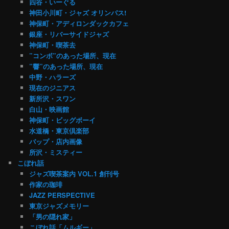
四谷・いーぐる
神田小川町・ジャズ オリンパス!
神保町・アディロンダックカフェ
銀座・リバーサイドジャズ
神保町・喫茶去
”コンボ”のあった場所、現在
”響”のあった場所、現在
中野・ハラーズ
現在のジニアス
新所沢・スワン
白山・映画館
神保町・ビッグボーイ
水道橋・東京倶楽部
バップ・店内画像
所沢・ミスティー
こぼれ話
ジャズ喫茶案内 VOL.1 創刊号
作家の珈琲
JAZZ PERSPECTIVE
東京ジャズメモリー
「男の隠れ家」
こぼれ話「ムルギー」