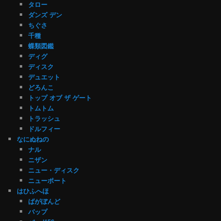
タロー
ダンズ デン
ちぐさ
千種
蝶類図鑑
ディグ
ディスク
デュエット
どろんこ
トップ オブ ザ ゲート
トムトム
トラッシュ
ドルフィー
なにぬねの
ナル
ニザン
ニュー・ディスク
ニューポート
はひふへほ
ばがぼんど
バップ