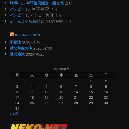
LINK
に
JAZZ協同組合 組合長
より
バンビー
に
JAZZJAZZ
より
バンビー
に
バンビー梅田
より
ふーんじゃらあむ
に
platycerus
より
NEKO-NET.COM
不動滝
2026/04/17
秩父華厳の滝
2026/02/03
夏沢扇滝
2025/10/25
2026年8月
月
火
水
木
金
土
日
1
2
3
4
5
6
7
8
9
10
11
12
13
14
15
16
17
18
19
20
21
22
23
24
25
26
27
28
29
30
31
« 4月