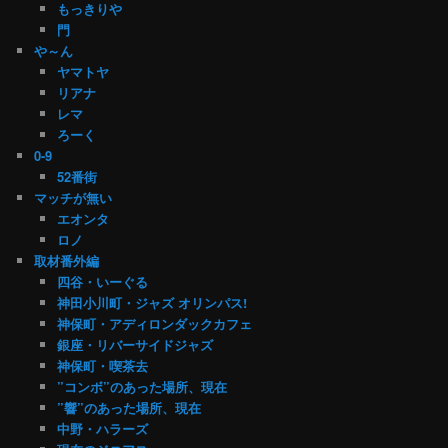
もっきりや
門
や～ん
ヤマトヤ
リアナ
レマ
ろーく
0-9
52番街
マッチが無い
エオンタ
ロノ
取材番外編
四谷・いーぐる
神田小川町・ジャズ オリンパス!
神保町・アディロンダックカフェ
銀座・リバーサイドジャズ
神保町・喫茶去
”コンボ”のあった場所、現在
”響”のあった場所、現在
中野・ハラーズ