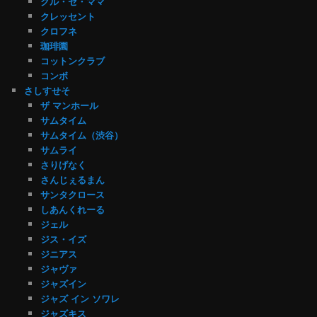
クル・セ・ママ
クレッセント
クロフネ
珈琲園
コットンクラブ
コンボ
さしすせそ
ザ マンホール
サムタイム
サムタイム（渋谷）
サムライ
さりげなく
さんじぇるまん
サンタクロース
しあんくれーる
ジェル
ジス・イズ
ジニアス
ジャヴァ
ジャズイン
ジャズ イン ソワレ
ジャズキス