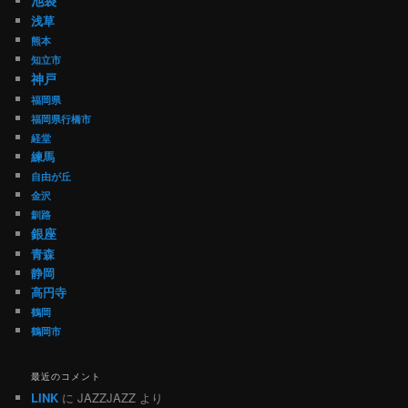
池袋
浅草
熊本
知立市
神戸
福岡県
福岡県行橋市
経堂
練馬
自由が丘
金沢
釧路
銀座
青森
静岡
高円寺
鶴岡
鶴岡市
最近のコメント
LINK
に
JAZZJAZZ
より