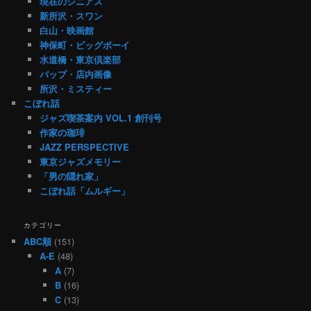
現在のジニアス
新所沢・スワン
白山・映画館
神保町・ビッグボーイ
水道橋・東京倶楽部
バップ・店内画像
所沢・ミスティー
こぼれ話
ジャズ喫茶案内 VOL.1 創刊号
作家の珈琲
JAZZ PERSPECTIVE
東京ジャズメモリー
「男の隠れ家」
こぼれ話「ムルギー」
カテゴリー
ABC順
(151)
A-E
(48)
A
(7)
B
(16)
C
(13)