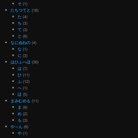
そ
(1)
たちつてと
(16)
た
(4)
ち
(3)
て
(3)
と
(6)
なにぬねの
(4)
な
(1)
に
(3)
はひふへほ
(36)
は
(7)
ひ
(11)
ふ
(12)
へ
(1)
ほ
(5)
まみむめも
(11)
ま
(6)
め
(2)
も
(3)
や～ん
(6)
や
(1)