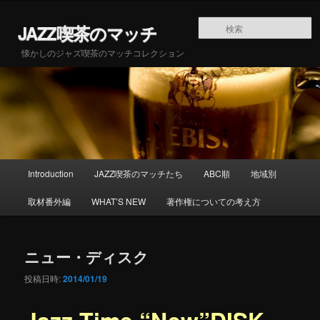
メインコンテンツへ移動
JAZZ喫茶のマッチ
懐かしのジャズ喫茶のマッチコレクション
メインメニュー
Introduction
JAZZ喫茶のマッチたち
ABC順
地域別
取材番外編
WHAT’S NEW
著作権についての考え方
ニュー・ディスク
投稿日時:
2014/01/19
Jazz Time “New”DISK