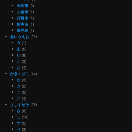
金沢市
(2)
小倉市
(1)
行橋市
(1)
熊本市
(1)
鹿児島
(1)
あいうえお
(22)
う
(1)
あ
(6)
い
(8)
え
(3)
お
(4)
かきくけこ
(14)
か
(3)
き
(2)
く
(5)
こ
(4)
さしすせそ
(35)
さ
(8)
し
(19)
す
(5)
せ
(2)