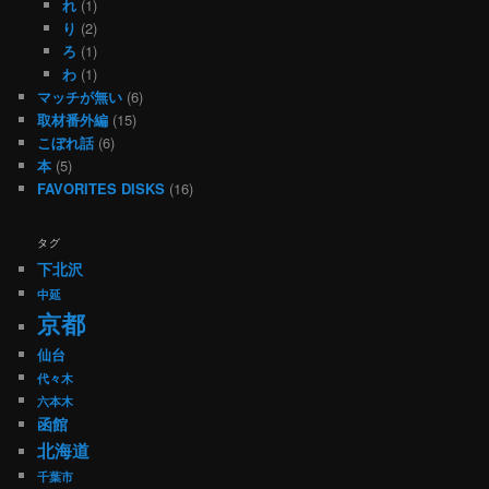
れ
(1)
り
(2)
ろ
(1)
わ
(1)
マッチが無い
(6)
取材番外編
(15)
こぼれ話
(6)
本
(5)
FAVORITES DISKS
(16)
タグ
下北沢
中延
京都
仙台
代々木
六本木
函館
北海道
千葉市