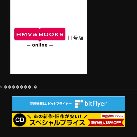
// �������ǉ�