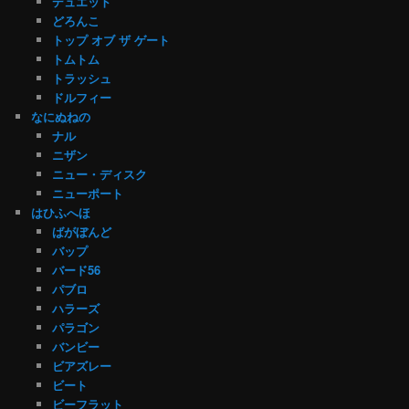
デュエット
どろんこ
トップ オブ ザ ゲート
トムトム
トラッシュ
ドルフィー
なにぬねの
ナル
ニザン
ニュー・ディスク
ニューポート
はひふへほ
ばがぼんど
バップ
バード56
パブロ
ハラーズ
パラゴン
バンビー
ビアズレー
ビート
ビーフラット