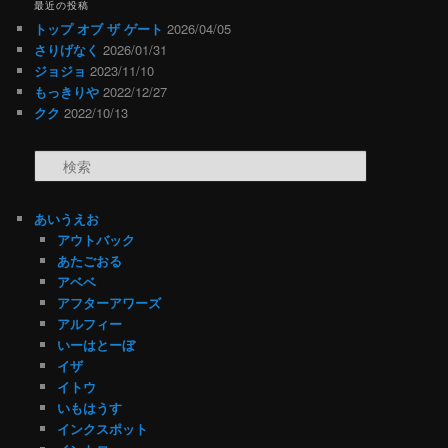
最近の投稿
トップ オブ ザ ゲート
2026/04/05
さりげなく
2026/01/31
ジョジョ
2023/11/10
もっきりや
2022/12/27
クク
2022/10/13
検索
あいうえお
アウトバック
あたごおる
アベベ
アフターアワーズ
アルフィー
いーはとーぼ
イザ
イトウ
いもはうす
インクスポット