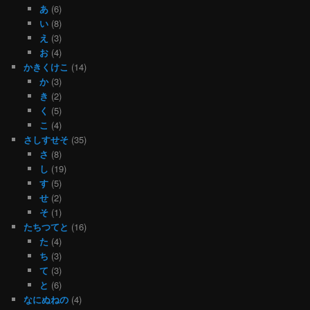
あ
(6)
い
(8)
え
(3)
お
(4)
かきくけこ
(14)
か
(3)
き
(2)
く
(5)
こ
(4)
さしすせそ
(35)
さ
(8)
し
(19)
す
(5)
せ
(2)
そ
(1)
たちつてと
(16)
た
(4)
ち
(3)
て
(3)
と
(6)
なにぬねの
(4)