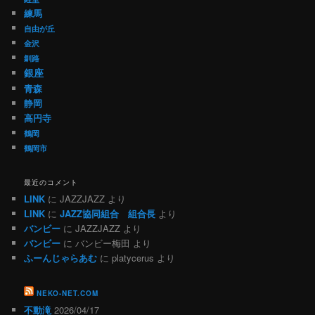
練馬
自由が丘
金沢
釧路
銀座
青森
静岡
高円寺
鶴岡
鶴岡市
最近のコメント
LINK
に
JAZZJAZZ
より
LINK
に
JAZZ協同組合 組合長
より
バンビー
に
JAZZJAZZ
より
バンビー
に
バンビー梅田
より
ふーんじゃらあむ
に
platycerus
より
NEKO-NET.COM
不動滝
2026/04/17