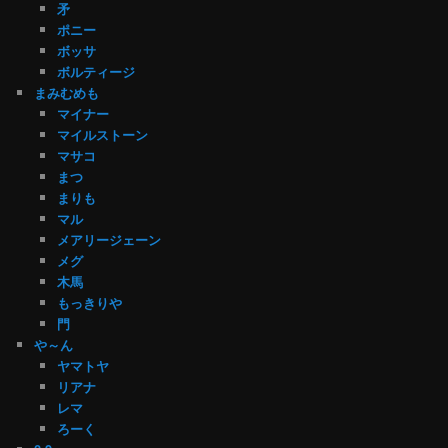
矛
ポニー
ボッサ
ボルティージ
まみむめも
マイナー
マイルストーン
マサコ
まつ
まりも
マル
メアリージェーン
メグ
木馬
もっきりや
門
や～ん
ヤマトヤ
リアナ
レマ
ろーく