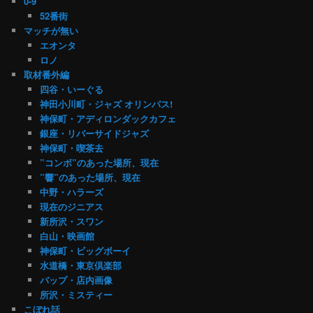
0-9
52番街
マッチが無い
エオンタ
ロノ
取材番外編
四谷・いーぐる
神田小川町・ジャズ オリンパス!
神保町・アディロンダックカフェ
銀座・リバーサイドジャズ
神保町・喫茶去
”コンボ”のあった場所、現在
”響”のあった場所、現在
中野・ハラーズ
現在のジニアス
新所沢・スワン
白山・映画館
神保町・ビッグボーイ
水道橋・東京倶楽部
バップ・店内画像
所沢・ミスティー
こぼれ話