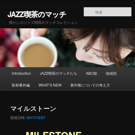
メインコンテンツへ移動
JAZZ喫茶のマッチ
懐かしのジャズ喫茶のマッチコレクション
メインメニュー
Introduction
JAZZ喫茶のマッチたち
ABC順
地域別
取材番外編
WHAT’S NEW
著作権についての考え方
マイルストーン
投稿日時:
2017/12/27
MILESTONE