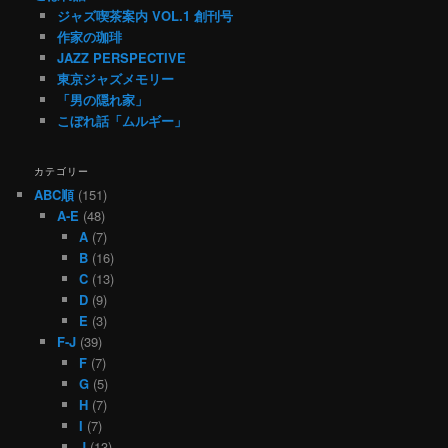
ジャズ喫茶案内 VOL.1 創刊号
作家の珈琲
JAZZ PERSPECTIVE
東京ジャズメモリー
「男の隠れ家」
こぼれ話「ムルギー」
カテゴリー
ABC順
(151)
A-E
(48)
A
(7)
B
(16)
C
(13)
D
(9)
E
(3)
F-J
(39)
F
(7)
G
(5)
H
(7)
I
(7)
J
(13)