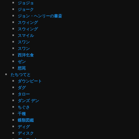
ジョジョ
ジョーク
ジョン・ヘンリーの書斎
スウィング
スウィング
スマイル
スワン
スワン
西洋乞食
ゼン
想苑
たちつてと
ダウンビート
ダグ
タロー
ダンズ デン
ちぐさ
千種
蝶類図鑑
ディグ
ディスク