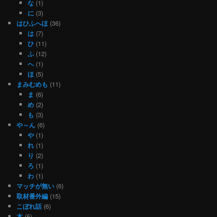
な
(1)
に
(3)
はひふへほ
(36)
は
(7)
ひ
(11)
ふ
(12)
へ
(1)
ほ
(5)
まみむめも
(11)
ま
(6)
め
(2)
も
(3)
や～ん
(6)
や
(1)
れ
(1)
り
(2)
ろ
(1)
わ
(1)
マッチが無い
(6)
取材番外編
(15)
こぼれ話
(6)
本
(5)