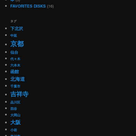
FAVORITES DISKS
(16)
タグ
下北沢
中延
京都
仙台
代々木
六本木
函館
北海道
千葉市
吉祥寺
品川区
四谷
大岡山
大阪
小岩