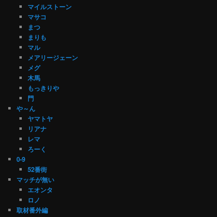
マイルストーン
マサコ
まつ
まりも
マル
メアリージェーン
メグ
木馬
もっきりや
門
や～ん
ヤマトヤ
リアナ
レマ
ろーく
0-9
52番街
マッチが無い
エオンタ
ロノ
取材番外編