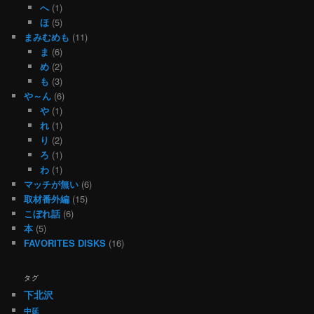
へ
(1)
ほ
(5)
まみむめも
(11)
ま
(6)
め
(2)
も
(3)
や～ん
(6)
や
(1)
れ
(1)
り
(2)
ろ
(1)
わ
(1)
マッチが無い
(6)
取材番外編
(15)
こぼれ話
(6)
本
(5)
FAVORITES DISKS
(16)
タグ
下北沢
中延