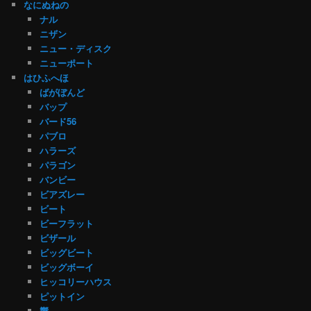
なにぬねの
ナル
ニザン
ニュー・ディスク
ニューポート
はひふへほ
ばがぼんど
バップ
バード56
パブロ
ハラーズ
パラゴン
バンビー
ビアズレー
ビート
ビーフラット
ビザール
ビッグビート
ビッグボーイ
ヒッコリーハウス
ピットイン
響