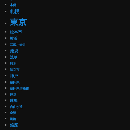
本郷
札幌
東京
松本市
横浜
武蔵小金井
池袋
浅草
熊本
知立市
神戸
福岡県
福岡県行橋市
経堂
練馬
自由が丘
金沢
釧路
銀座