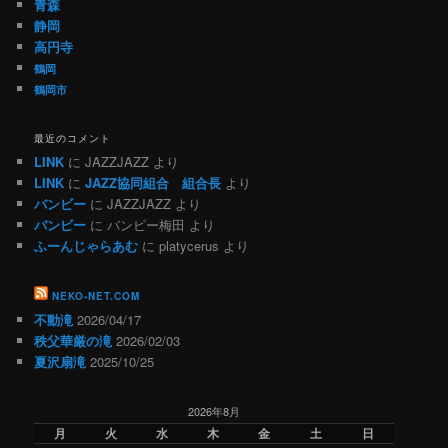
青森
静岡
高円寺
鶴岡
鶴岡市
最近のコメント
LINK
に
JAZZJAZZ
より
LINK
に
JAZZ協同組合 組合長
より
バンビー
に
JAZZJAZZ
より
バンビー
に
バンビー梅田
より
ふーんじゃらあむ
に
platycerus
より
NEKO-NET.COM
不動滝
2026/04/17
秩父華厳の滝
2026/02/03
夏沢扇滝
2025/10/25
2026年8月
月
火
水
木
金
土
日