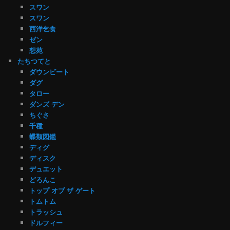
スワン
スワン
西洋乞食
ゼン
想苑
たちつてと
ダウンビート
ダグ
タロー
ダンズ デン
ちぐさ
千種
蝶類図鑑
ディグ
ディスク
デュエット
どろんこ
トップ オブ ザ ゲート
トムトム
トラッシュ
ドルフィー