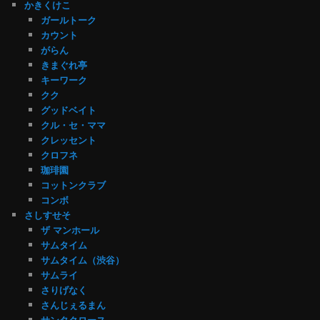
かきくけこ
ガールトーク
カウント
がらん
きまぐれ亭
キーワーク
クク
グッドベイト
クル・セ・ママ
クレッセント
クロフネ
珈琲園
コットンクラブ
コンボ
さしすせそ
ザ マンホール
サムタイム
サムタイム（渋谷）
サムライ
さりげなく
さんじぇるまん
サンタクロース