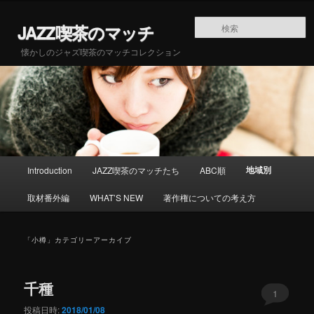
メインコンテンツへ移動
サブコンテンツへ移動
JAZZ喫茶のマッチ
懐かしのジャズ喫茶のマッチコレクション
メインメニュー
地域別
Introduction
JAZZ喫茶のマッチたち
ABC順
取材番外編
WHAT’S NEW
著作権についての考え方
「
小樽
」カテゴリーアーカイブ
千種
1
投稿日時:
2018/01/08