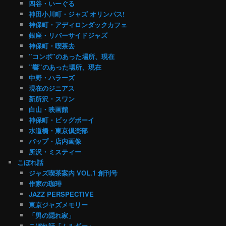
四谷・いーぐる
神田小川町・ジャズ オリンパス!
神保町・アディロンダックカフェ
銀座・リバーサイドジャズ
神保町・喫茶去
”コンボ”のあった場所、現在
”響”のあった場所、現在
中野・ハラーズ
現在のジニアス
新所沢・スワン
白山・映画館
神保町・ビッグボーイ
水道橋・東京倶楽部
バップ・店内画像
所沢・ミスティー
こぼれ話
ジャズ喫茶案内 VOL.1 創刊号
作家の珈琲
JAZZ PERSPECTIVE
東京ジャズメモリー
「男の隠れ家」
こぼれ話「ムルギー」