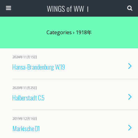
WINGS of WWⅠ
Categories ›
1918年
2024年11月15日
Hansa-Brandenburg W.19
2020年11月25日
Halberstadt C.5
2019年12月16日
Markische D1