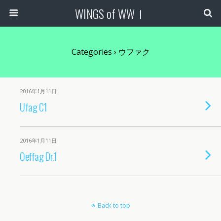
WINGS of WWⅠ
Categories ›
ウファク
2016年1月11日
Ufag C1
2016年1月11日
Oeffag Dr.1
Back to top