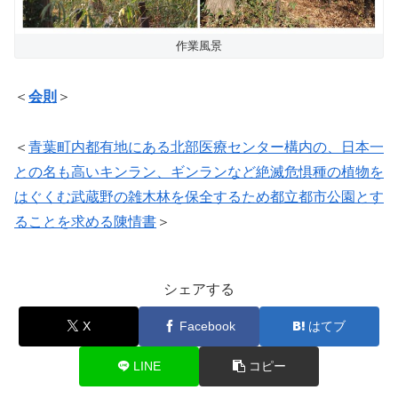
作業風景
＜
会則
＞
＜
青葉町内都有地にある北部医療センター構内の、日本一
との名も高いキンラン、ギンランなど絶滅危惧種の植物を
はぐくむ武蔵野の雑木林を保全するため都立都市公園とす
ることを求める陳情書
＞
シェアする
X
Facebook
はてブ
LINE
コピー