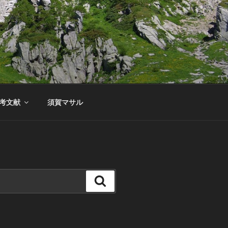
考文献
須賀マサル
検
索