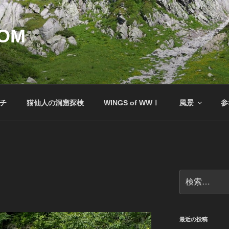
COM
ッチ
猫仙人の洞窟探検
WINGS of WWⅠ
風景
参
検
索:
最近の投稿