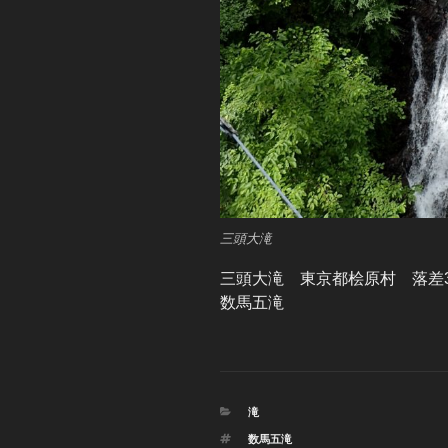
三頭大滝
三頭大滝 東京都桧原村 落差3
数馬五滝
カ
滝
テ
タ
数馬五滝
ゴ