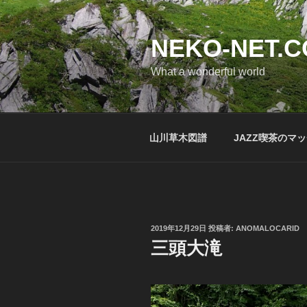
コ
ン
テ
NEKO-NET.
ン
What a wonderful world
ツ
へ
ス
キ
山川草木図譜
JAZZ喫茶のマ
ッ
プ
投
2019年12月29日
投稿者:
ANOMALOCARID
稿
三頭大滝
日: