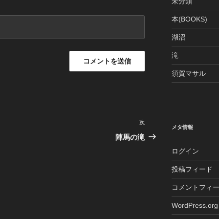
未分類
本(BOOKS)
湖沼
滝
須賀マサル
次
次
メタ情報
の
陣馬の滝
投
ログイン
稿
投稿フィード
コメントフィ
WordPress.org