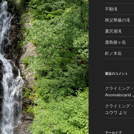
不動滝
秩父華厳の滝
夏沢扇滝
鹿島槍ヶ岳
針ノ木岳
最近のコメント
クライミング・
Anomalocarid
クライミング・
ユウワ
より
アーカイブ