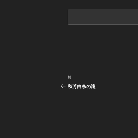
投
前
前
稿
の
秋芳白糸の滝
投
ナ
稿
ビ
ゲ
ー