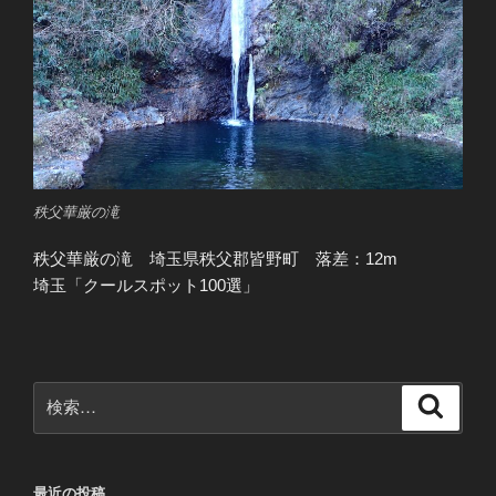
秩父華厳の滝
秩父華厳の滝 埼玉県秩父郡皆野町 落差：12m
埼玉「クールスポット100選」
検
検
索
索:
最近の投稿