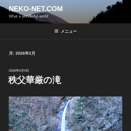
コ
NEKO-NET.COM
ン
What a wonderful world
テ
ン
ツ
メニュー
へ
ス
キ
月:
2026年2月
ッ
プ
投
2026年2月4日
稿
秩父華厳の滝
日: