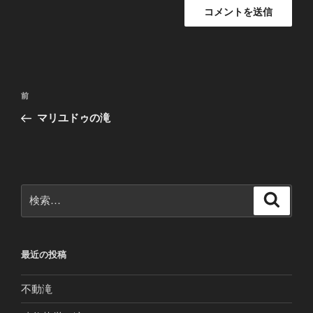
投
前
前
稿
の
マリユドゥの滝
ナ
投
ビ
稿
ゲ
ー
検
検
シ
索
索:
ョ
ン
最近の投稿
不動滝