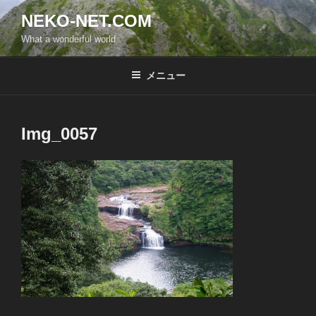
コ
NEKO-NET.COM
ン
What a wonderful world
テ
ン
ツ
メニュー
へ
ス
キ
Img_0057
ッ
プ