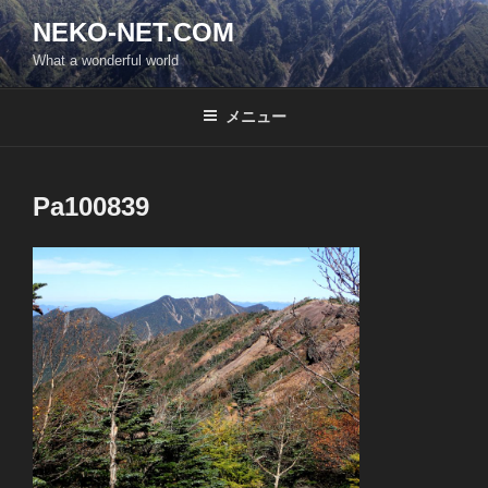
コ
NEKO-NET.COM
ン
What a wonderful world
テ
ン
ツ
メニュー
へ
ス
キ
Pa100839
ッ
プ