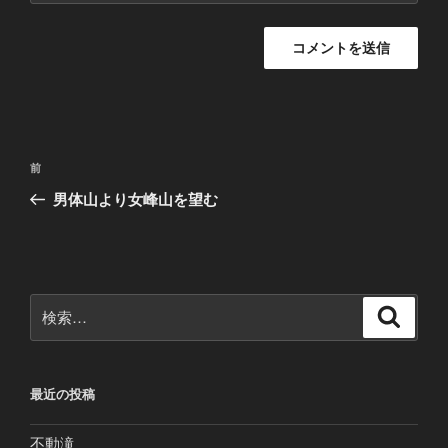
投
前
前
稿
の
男体山より女峰山を望む
ナ
投
ビ
稿
ゲ
ー
検
検
シ
索
索:
ョ
ン
最近の投稿
不動滝