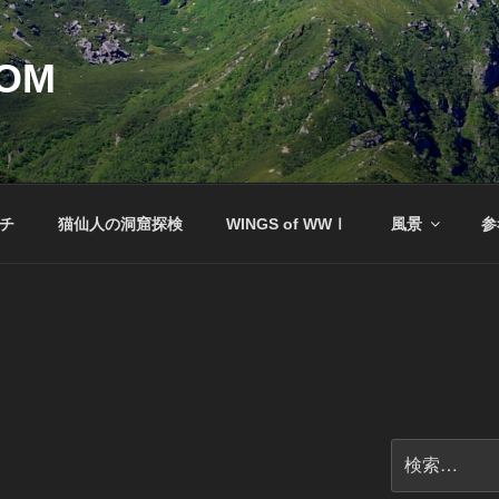
COM
ッチ
猫仙人の洞窟探検
WINGS of WWⅠ
風景
参
検
索: