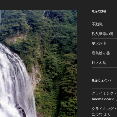
最近の投稿
不動滝
秩父華厳の滝
夏沢扇滝
鹿島槍ヶ岳
針ノ木岳
最近のコメント
クライミング・
Anomalocarid
クライミング・
ユウワ
より