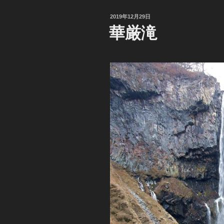
投
2019年12月29日
稿
華厳滝
日: