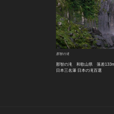
那智の滝
那智の滝 和歌山県 落差133
日本三名瀑 日本の滝百選