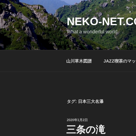
コ
ン
テ
NEKO-NET.
ン
What a wonderful world
ツ
へ
ス
キ
山川草木図譜
JAZZ喫茶のマ
ッ
プ
タグ:
日本三大名瀑
投
2020年1月2日
稿
三条の滝
日: