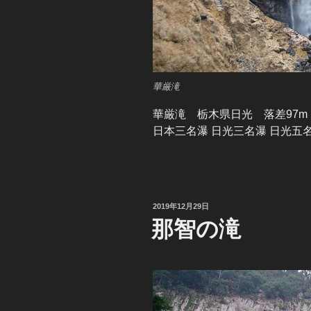
華厳滝
華厳滝 栃木県日光 落差97m
日本三名瀑 日光三名瀑 日光五
投
2019年12月29日
稿
那智の滝
日: