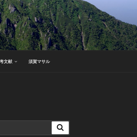
考文献
須賀マサル
検
索