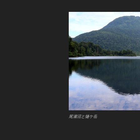
尾瀬沼と燧ケ岳