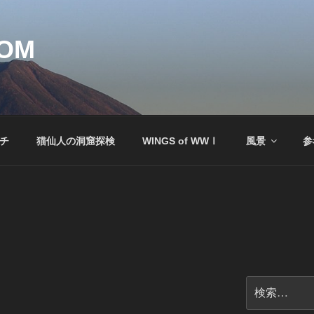
COM
ッチ
猫仙人の洞窟探検
WINGS of WWⅠ
風景
参
検
索: