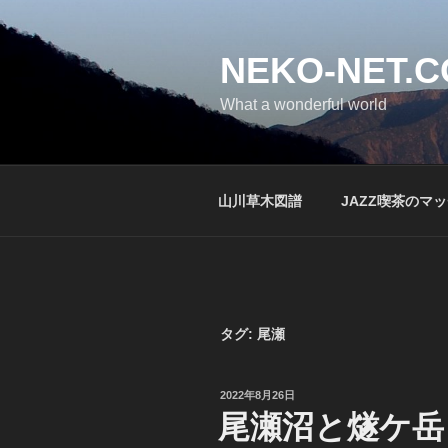
コ
ン
テ
NEKO-NET.
ン
What a wonderful world
ツ
へ
ス
キ
山川草木図譜
JAZZ喫茶のマ
ッ
プ
タグ:
尾瀬
投
2022年8月26日
稿
尾瀬沼と燧ケ岳
日: