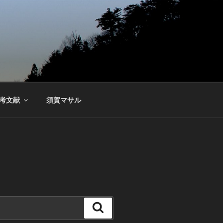
考文献
須賀マサル
検
索