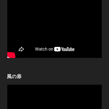
投
風の扉
稿
日: