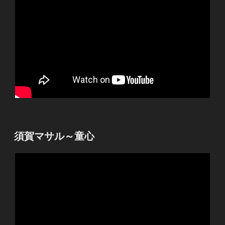
投
須賀マサル～童心
稿
日: