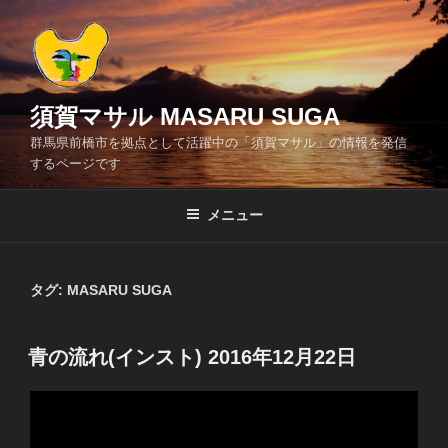
コ
ン
テ
ン
ツ
須賀マサル MASARU SUGA
へ
群馬県前橋市を拠点として活躍中の「須賀マサル」の情報を発信
ス
するページです
キ
ッ
メニュー
プ
タグ:
MASARU SUGA
投
青の流れ(インスト) 2016年12月22日
稿
日: