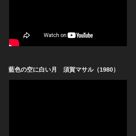
投
藍色の空に白い月 須賀マサル（1980）
稿
日: