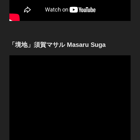
投
「境地」須賀マサル Masaru Suga
稿
日: