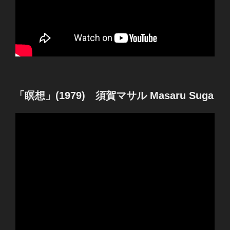
投
「瞑想」(1979) 須賀マサル Masaru Suga
稿
日: