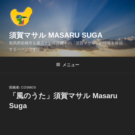
コ
ン
テ
ン
ツ
須賀マサル MASARU SUGA
へ
群馬県前橋市を拠点として活躍中の「須賀マサル」の情報を発信
ス
するページです
キ
ッ
メニュー
プ
投
投稿者:
COSMOS
稿
「風のうた」須賀マサル Masaru
日:
Suga