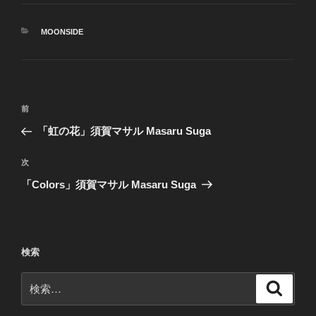
カ
MOONSIDE
テ
ゴ
リ
ー
投
前
前
稿
の
「虹の花」須賀マサル Masaru Suga
ナ
投
ビ
稿
次
次
ゲ
の
「Colors」須賀マサル Masaru Suga
投
ー
稿
シ
ョ
検索
ン
検
検
索
索: